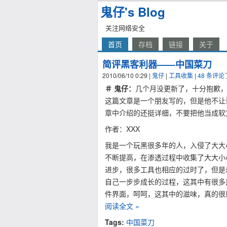
鬼仔's Blog
关注网络安全
首页
存档
链接
关于
简评黑客利器——中国菜刀
2010/06/10 0:29
|
鬼仔
|
工具收集
|
48 条评
＃ 鬼仔：
几个月没更新了，十分抱歉
这篇文章是一个朋友写的，但是他不让
章中介绍的还挺详细，不要把他当成软
作者：XXX
我是一个玩黑很多年的人，入侵了大大
不断提高，在渗透过程中收集了大大小
进步，很多工具也相应的过时了，但是
自己一步步成长的过程，这其中有很多
件界面，呵呵，这其中的滋味，真的很
阅读全文 »
Tags:
中国菜刀