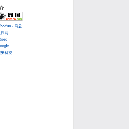
介
ooYun - 乌云
女性网
0sec
oogle
岂安科技