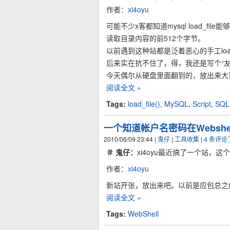
作者：
xi4oyu
可能不少x客都知道mysql load_fi
读取目录内容的前512个字节。
以前遇到这种站都是泛着恶心的手工lo
后来实在抗不住了，得，我还是写个“
今天偶尔从硬盘里面翻到的，放出来大
阅读全文 »
Tags:
load_file()
,
MySQL
,
Script
,
SQL 
一个知道帐户名密码在Websh
2010/06/09 23:44
|
鬼仔
|
工具收集
|
4 条评
＃ 鬼仔：
xi4oyu最近搞了一个站，
作者：
xi4oyu
新站开张，放出来吧。以前是应包总之
阅读全文 »
Tags:
WebShell