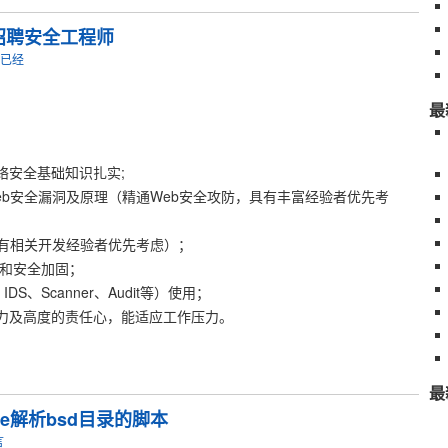
招聘安全工程师
了已经
最
络安全基础知识扎实;
eb安全漏洞及原理（精通Web安全攻防，具有丰富经验者优先考
言（有相关开发经验者优先考虑）；
理和安全加固；
DS、Scanner、Audit等）使用；
能力及高度的责任心，能适应工作压力。
最
file解析bsd目录的脚本
言