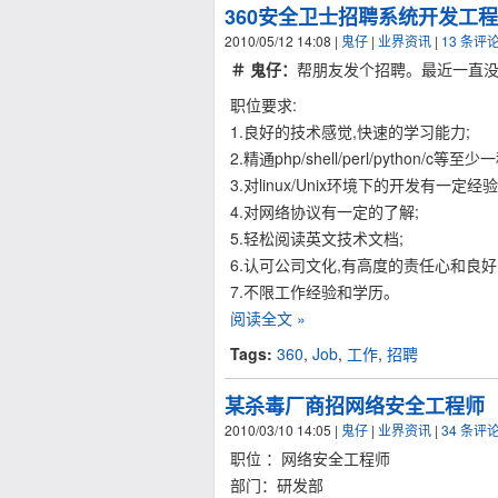
360安全卫士招聘系统开发工程
2010/05/12 14:08
|
鬼仔
|
业界资讯
|
13 条评
＃ 鬼仔：
帮朋友发个招聘。最近一直
职位要求:
1.良好的技术感觉,快速的学习能力;
2.精通php/shell/perl/python/c等至
3.对linux/Unix环境下的开发有一定经验
4.对网络协议有一定的了解;
5.轻松阅读英文技术文档;
6.认可公司文化,有高度的责任心和良好
7.不限工作经验和学历。
阅读全文 »
Tags:
360
,
Job
,
工作
,
招聘
某杀毒厂商招网络安全工程师
2010/03/10 14:05
|
鬼仔
|
业界资讯
|
34 条评
职位 ：网络安全工程师
部门：研发部