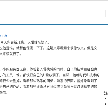
论了已经
，今天先更新几篇，以后就恢复了。
说他是谁，就替他保密一下了。这篇文章看起来很像软文，但是文
文来读就行了。
小小的服务器无数，体验着入侵快感的同时，自己的技术和经验也
小的工具一堆，都快把自己的U盘放满了，当然，随着时代和技术的
却很少去删掉，看着那些熟悉的图标，熟悉的界面，就好象看到了
是自己的作品，看着那些逐渐从丑陋过渡到简陋再过渡到精美的软
感慨。
分