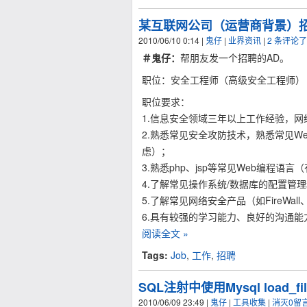
某互联网公司（运营商背景）
2010/06/10 0:14
|
鬼仔
|
业界资讯
|
2 条评论
＃鬼仔：
帮朋友发一个招聘的AD。
职位：安全工程师（高级安全工程师）
职位要求：
1.信息安全领域三年以上工作经验，网
2.熟悉常见安全攻防技术，熟悉常见W
虑）；
3.熟悉php、jsp等常见Web编程语
4.了解常见操作系统/数据库的配置管
5.了解常见网络安全产品（如FireWall、I
6.具有较强的学习能力、良好的沟通
阅读全文 »
Tags:
Job
,
工作
,
招聘
SQL注射中使用Mysql load_
2010/06/09 23:49
|
鬼仔
|
工具收集
|
消灭0留