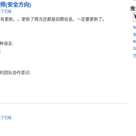
师(安全方向)
推
论了已经
没有更新。。更新了两次还都是招聘信息。一定要更新了。
W
8
少一种语言;
G
;
的团队协作意识;
论了已经