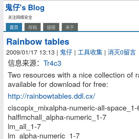
鬼仔's Blog
关注网络安全
首页
存档
链接
关于
Rainbow tables
2009/01/17 13:13
|
鬼仔
|
工具收集
|
消灭0留言
信息来源：
Tr4c3
Two resources with a nice collection of 
available for download for free:
http://rainbowtables.ddl.cx/
ciscopix_mixalpha-numeric-all-space_1-
halflmchall_alpha-numeric_1-7
lm_all_1-7
lm_alpha-numeric_1-7