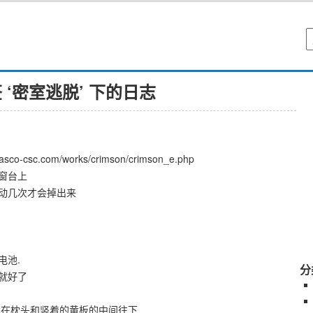
 ‘密室逃脱’ 下的日志
csc.com/works/crimson/crimson_e.php
窗台上
动几次才会掉出来
电池.
分
就好了
找在枕头和竖着的黄板的中间往下