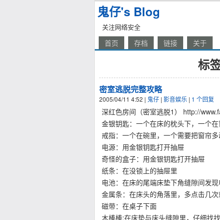
鬼仔's Blog
关注网络安全
首页
存档
链接
关于
标签
密室逃脱完整攻略
2005/04/11 4:52
|
鬼仔
|
影音娱乐
|
1 个回复
深红色房间（密室逃脱1） http://www.fasco-
金银钥匙：一个在床的枕头下，一个在
戒指：一个在碗里，一个需要把窗帘多
电源：用金银钥匙打开抽屉
奇怪的盒子：用金银钥匙打开抽屉
纸条：在没锁上的抽屉里
电池：在床的尾端床垫下角缝隙间发现
金属条：在床头的角落里，多点击几次
磁带：在桌子下面
木棒棒:在床垫与床头缝隙里，仔细找