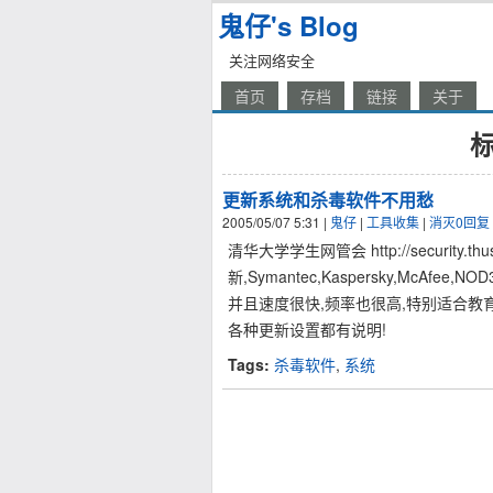
鬼仔's Blog
关注网络安全
首页
存档
链接
关于
标
更新系统和杀毒软件不用愁
2005/05/07 5:31
|
鬼仔
|
工具收集
|
消灭0回复
清华大学学生网管会 http://security.thusn
新,Symantec,Kaspersky,McAfee,
并且速度很快,频率也很高,特别适合教
各种更新设置都有说明!
Tags:
杀毒软件
,
系统