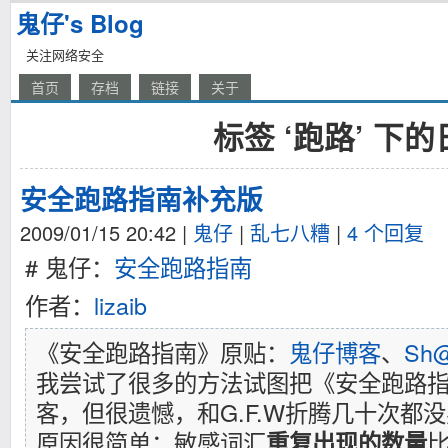
鬼仔's Blog
关注网络安全
首页
存档
链接
关于
标签 ‘跑路’ 下
安全跑路指南补充版
2009/01/15 20:42
|
鬼仔
|
乱七八糟
|
4 个回复
# 鬼仔：
安全跑路指南
作者：
lizaib
《安全跑路指南》原贴：
鬼仔博客
、
Sh
我尝试了很多的方法试图把《安全跑路
客，但很遗憾，和G.F.W折腾几十次都
原因很简单：敏感词汇
重复出现的数量