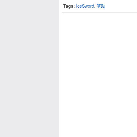
Tags:
IceSword
,
驱动