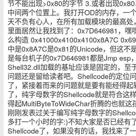
节不能出现>0x80的字节 3.或者出现0x
中间两个位置上。我打开OD的内存，一
天不负有心人，在所有加载模块的最高处， Shel
里面居然让我找到了：0x7D646981，
么构造 0x41000x4100x4100x8A7C 0x69
中是0x8A7C是0x81的Unicode，但
是每台机子的0x7D646981都是Jmp es
Shell32.dll加载的基址应该是固定的
问题还是留给读者吧。Shellcode的定
了，紧接着而来的问题就是要有能经得起转换的
了，纯字母数字的Shellcode就是符合这样要
得起MultiByteToWideChar折腾的
刚刚发表过关于编写纯字母数字的Shellc
多打一个小时的字:)不知大家是否已经有了自己
Shellcode了，如果没有的话，我找来