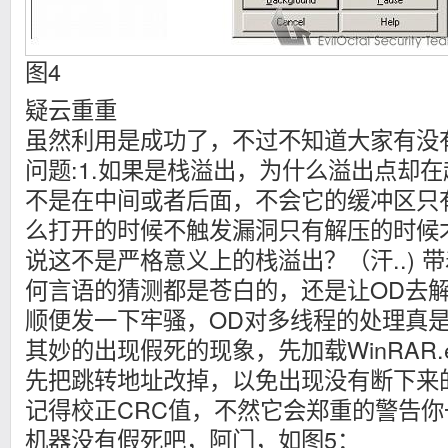
图4
疑云重重
虽然利用是成功了，不过不知道大家有没
问题:1.如果是栈溢出，为什么溢出点却
不是在中间或者后面，不会它的缓冲区只有
么打开的时候不触发漏洞只有解压的时候才触
说这不是严格意义上的栈溢出？（汗..) 
何言语的猜测都是苍白的，还是让OD去
顺便发一下牢骚，OD对多线程的处理真
其妙的出现假死的现象，先加载WinRAR.
先把跳转地址改掉，以免出现没有断下来
记得校正CRC值，不然它会郑重的警告
机器没有假死吧，阿门，如图5：