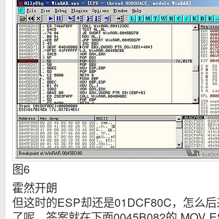
图6
霍然开朗
但这时的ESP却还是01DCF80C，怎么后来
了呢，答案就在下面0045B082的 MOV E