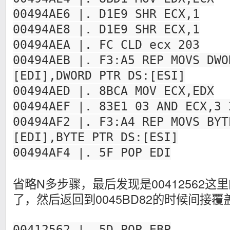
00494AE6 |. D1E9 SHR ECX,1
00494AE8 |. D1E9 SHR ECX,1
00494AEA |. FC CLD ecx 203
00494AEB |. F3:A5 REP MOVS DWO
[EDI],DWORD PTR DS:[ESI]
00494AED |. 8BCA MOV ECX,EDX
00494AEF |. 83E1 03 AND ECX,3 
00494AF2 |. F3:A4 REP MOVS BYT
[EDI],BYTE PTR DS:[ESI]
00494AF4 |. 5F POP EDI
省略N多步骤，最后发现是00412562这
了，然后返回到0045BD82的时候间接覆
00412562 |. 5D POP EBP