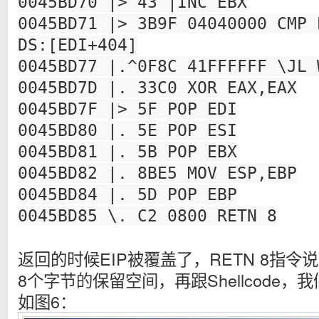
0045BD70 |> 43 |INC EBX
0045BD71 |> 3B9F 04040000 CMP 
DS:[EDI+404]
0045BD77 |.^0F8C 41FFFFFF \JL 
0045BD7D |. 33C0 XOR EAX,EAX
0045BD7F |> 5F POP EDI
0045BD80 |. 5E POP ESI
0045BD81 |. 5B POP EBX
0045BD82 |. 8BE5 MOV ESP,EBP
0045BD84 |. 5D POP EBP
0045BD85 \. C2 0800 RETN 8
返回的时候EIP被覆盖了，RETN 8指
8个字节的保留空间，再跟Shellcode，我
如图6：