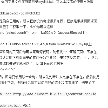
p?ccc=56，你的字典文件在当前目录mydict.txt。那么本程序的使用方法就
bbb.asp?ccc=56 mydict.txt
是俺自己用的，所以程序没有考虑很多东西。程序是根据页面返回
自己手工获取一下，比如你可以这样：
 and (select count(*) from mika520)>0（access和mssql上）
nd 1=1 union select 1,2,3,4,5,6 from mika520%23 (mysql上)
，这样返回的页面后你可以察看源代码，随便找一个正确页面中不存在
具默认是用正确页面里的东西作为判断的，俺和它反着来：-），然后
值换成你的关键字就可以了。比如下面这个站吧：
php?id=157
来猜，即需要使用联合查询，所以先判断注入点存在不存在，然后使用
判断的是5个字段，判断好后就可以使用我的这个程序来猜了，结果如下：
b1.php http://www.elkhart.k12.in.us/content.php?id
ode exploit V0.1