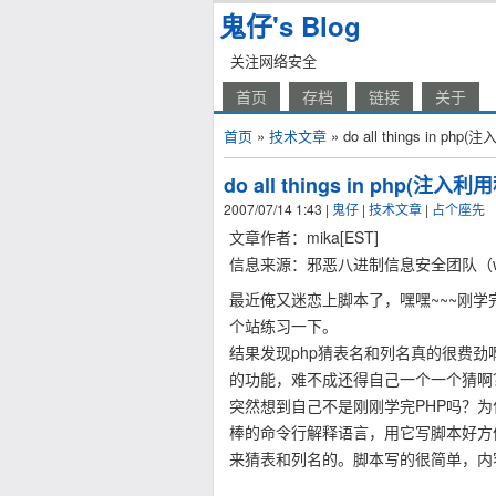
鬼仔's Blog
关注网络安全
首页
存档
链接
关于
首页
»
技术文章
» do all things in p
do all things in php(注
2007/07/14 1:43
|
鬼仔
|
技术文章
|
占个座先
文章作者：mika[EST]
信息来源：邪恶八进制信息安全团队（www.e
最近俺又迷恋上脚本了，嘿嘿~~~刚学完
个站练习一下。
结果发现php猜表名和列名真的很费劲
的功能，难不成还得自己一个一个猜啊
突然想到自己不是刚刚学完PHP吗？为
棒的命令行解释语言，用它写脚本好方
来猜表和列名的。脚本写的很简单，内