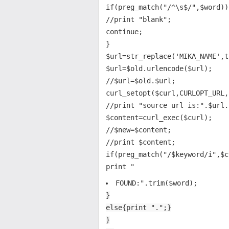
if(preg_match("/^\s$/",$word))
//print "blank";
continue;
}
$url=str_replace('MIKA_NAME',t
$url=$old.urlencode($url);
//$url=$old.$url;
curl_setopt($curl,CURLOPT_URL,
//print "source url is:".$url.
$content=curl_exec($curl);
//$new=$content;
//print $content;
if(preg_match("/$keyword/i",$c
print "
FOUND:".trim($word);
}
else{print ".";}
}