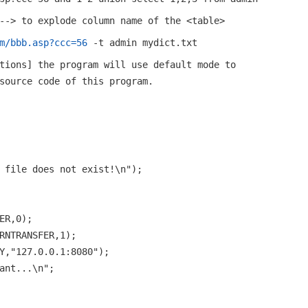
--> to explode column name of the <table>
m/bbb.asp?ccc=56
-t admin mydict.txt
tions] the program will use default mode to
source code of this program.
 file does not exist!\n");
ER,0);
RNTRANSFER,1);
Y,"127.0.0.1:8080");
ant...\n";