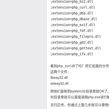
;extension=php_bz2.dll
;extension=php_curl.dll
;extension=php_dba.dll
;extension=php_dbase.dll
;extension=php_exif.dll
;extension=php_fdf.dll
;extension=php_filepro.dll
;extension=php_gd2.dll
;extension=php_gettext.dll
;extension=php_ifx.dll
看到php_curl.dll了吗？把它前
这两个文件：
libeay32.dll
ssleay32.dll
把他们复制到system32目录里就O
何目录里就可以直接调用php.exe
言归正传，你通过上面几步就可以使用c