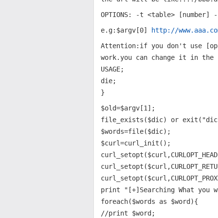
OPTIONS: -t <table> [number] -
e.g:$argv[0]
http://www.aaa.co
Attention:if you don't use [op
work.you can change it in the 
USAGE;
die;
}
$old=$argv[1];
file_exists($dic) or exit("dic
$words=file($dic);
$curl=curl_init();
curl_setopt($curl,CURLOPT_HEAD
curl_setopt($curl,CURLOPT_RETU
curl_setopt($curl,CURLOPT_PROX
print "[+]Searching What you w
foreach($words as $word){
//print $word;