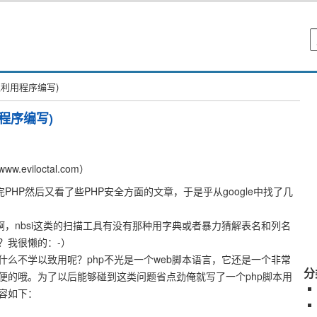
hp(注入利用程序编写)
入利用程序编写)
viloctal.com）
PHP然后又看了些PHP安全方面的文章，于是乎从google中找了几
啊，nbsi这类的扫描工具有没有那种用字典或者暴力猜解表名和列名
？我很懒的：-）
什么不学以致用呢？php不光是一个web脚本语言，它还是一个非常
分
便的哦。为了以后能够碰到这类问题省点劲俺就写了一个php脚本用
容如下：