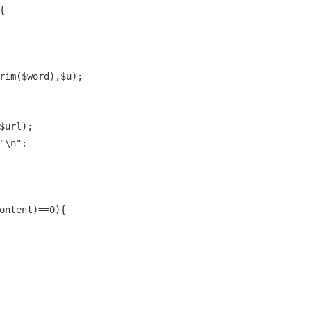
{
rim($word),$u);
$url);
"\n";
ontent)==0){