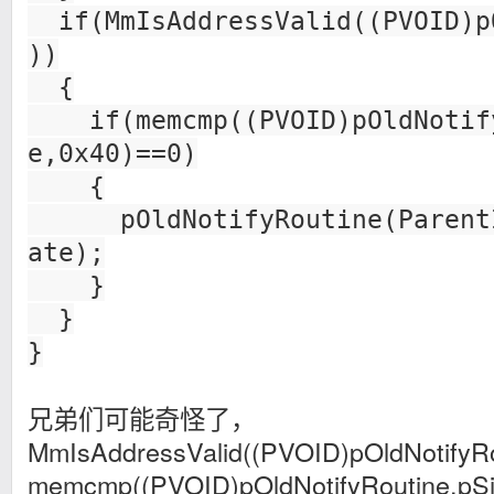
if(MmIsAddressValid((PVOID)p
))
{
if(memcmp((PVOID)pOldNotify
e,0x40)==0)
{
pOldNotifyRoutine(ParentId
ate);
}
}
}
兄弟们可能奇怪了，
MmIsAddressValid((PVOID)pOldNotifyR
memcmp((PVOID)pOldNotifyRoutine,p