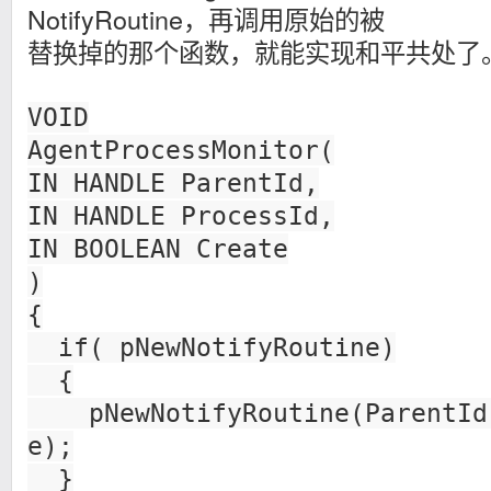
NotifyRoutine，再调用原始的被
替换掉的那个函数，就能实现和平共处了
VOID
AgentProcessMonitor(
IN HANDLE ParentId,
IN HANDLE ProcessId,
IN BOOLEAN Create
)
{
if( pNewNotifyRoutine)
{
pNewNotifyRoutine(ParentId,
e);
}