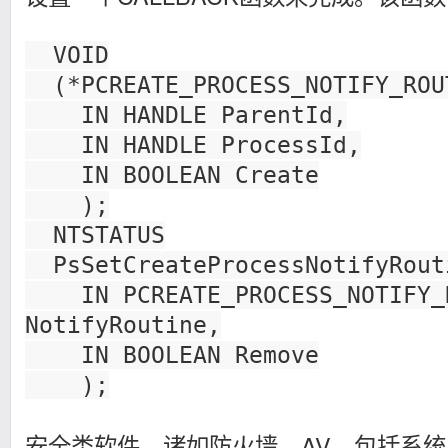
VOID
(*PCREATE_PROCESS_NOTIFY_ROU
IN HANDLE ParentId,
IN HANDLE ProcessId,
IN BOOLEAN Create
);
NTSTATUS
PsSetCreateProcessNotifyRout
IN PCREATE_PROCESS_NOTIFY_
NotifyRoutine,
IN BOOLEAN Remove
);
安全类软件，诸如防火墙，AV，包括系