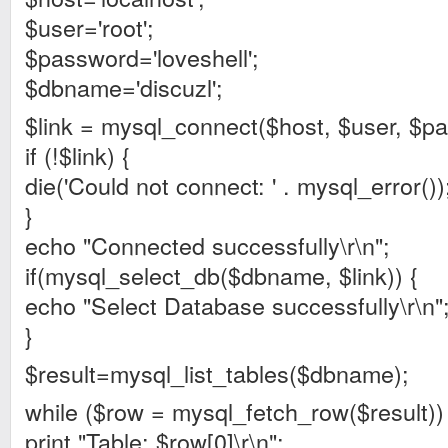
$user='root';
$password='loveshell';
$dbname='discuzl';
$link = mysql_connect($host, $user, $p
if (!$link) {
die('Could not connect: ' . mysql_error())
}
echo "Connected successfully\r\n";
if(mysql_select_db($dbname, $link)) {
echo "Select Database successfully\r\n"
}
$result=mysql_list_tables($dbname);
while ($row = mysql_fetch_row($result))
print "Table: $row[0]\r\n";