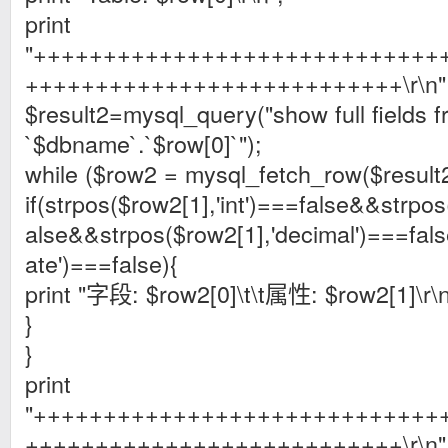
print
"+++++++++++++++++++++++++++++
+++++++++++++++++++++++++++\r\n"
$result2=mysql_query("show full fields 
`$dbname`.`$row[0]`");
while ($row2 = mysql_fetch_row($result2
if(strpos($row2[1],'int')===false&&strpo
alse&&strpos($row2[1],'decimal')===fal
ate')===false){
print "字段: $row2[0]\t\t属性: $row2[1]\r\n
}
}
print
"+++++++++++++++++++++++++++++
+++++++++++++++++++++++++++\r\n"