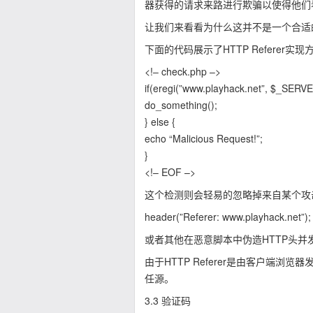
器获得的请求来路进行欺骗以使得他们
让我们来看看为什么这并不是一个合适
下面的代码展示了HTTP Referer实
<!– check.php –>
if(eregi(”www.playhack.net”, $_SER
do_something();
} else {
echo “Malicious Request!”;
}
<!– EOF –>
这个检测则会轻易的忽略掉来自某个攻击者
header(”Referer: www.playhack.net”);
或者其他在恶意脚本中伪造HTTP头并
由于HTTP Referer是由客户端
任源。
3.3 验证码