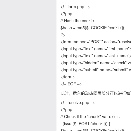
<!– form.php –>
<?php
// Hash the cookie
$hash = md5($_COOKIE[’cookie’]);
?>
<form method=”POST” action=”resolv
<input type=”text” name=”first_name”
<input type=”text” name=”last_name”
<input type=”hidden” name=”check” 
<input type=”submit” name=”submit” 
</form>
<!– EOF –>
此时，后台的动态网页部分可以进行如
<!– resolve.php –>
<?php
// Check if the “check” var exists
if(isset($_POST[’check’])) {
$hash = md5($_COOKIE[’cookie’]);