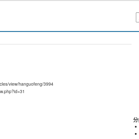
les/view/hanguofeng/3994
w.php?id=31
分