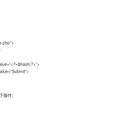
e.php”>
>
>
value=”<?=$hash;?>”>
value=”Submit”>
下操作：