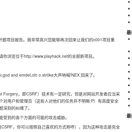
最
新季度开题项目报告。我非常高兴您能够再次回来让我们的c001项目重
于http://www.playhack.net的全部新项目。
mni,god and emdel,ofc o str0ke大声呐喊!NEX 回来了。
quest Forgery，即CSRF）技术有一定研究，但是对网站开发者应当采
个对用户和管理员（这些人对他们的任务并不明晰:P）有高度安全
题深刻的纠缠了。
最
能受到的各个方面的可能的攻击威胁。
（或者CSRF，你可以按照自己喜欢的方式称呼），因为这种攻击是完全