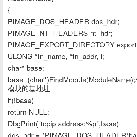
{
PIMAGE_DOS_HEADER dos_hdr;
PIMAGE_NT_HEADERS nt_hdr;
PIMAGE_EXPORT_DIRECTORY export_
ULONG *fn_name, *fn_addr, i;
char* base;
base=(char*)FindModule(ModuleN
模块的基地址
if(!base)
return NULL;
DbgPrint("tcpip address:%p",base);
dos_hdr = (PIMAGE_DOS_HEADER)ba