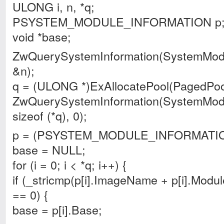
ULONG i, n, *q;
PSYSTEM_MODULE_INFORMATION p
void *base;
ZwQuerySystemInformation(SystemModul
&n);
q = (ULONG *)ExAllocatePool(PagedPool
ZwQuerySystemInformation(SystemModul
sizeof (*q), 0);
p = (PSYSTEM_MODULE_INFORMATION
base = NULL;
for (i = 0; i < *q; i++) {
if (_stricmp(p[i].ImageName + p[i].Mod
== 0) {
base = p[i].Base;