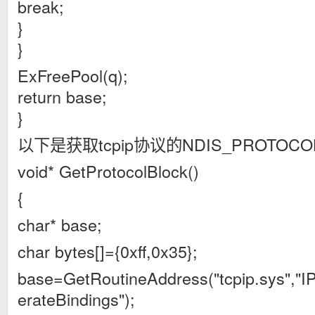
break;
}
}
ExFreePool(q);
return base;
}
以下是获取tcpip协议的NDIS_PROTOC
void* GetProtocolBlock()
{
char* base;
char bytes[]={0xff,0x35};
base=GetRoutineAddress("tcpip.sys",
erateBindings");