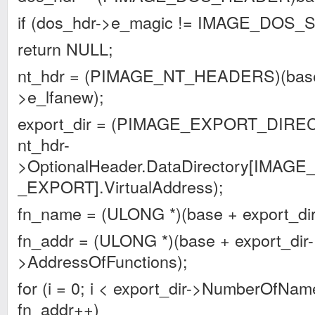
if (dos_hdr->e_magic != IMAGE_DOS
return NULL;
nt_hdr = (PIMAGE_NT_HEADERS)(base
>e_lfanew);
export_dir = (PIMAGE_EXPORT_DIRE
nt_hdr-
>OptionalHeader.DataDirectory[IMA
_EXPORT].VirtualAddress);
fn_name = (ULONG *)(base + export_d
fn_addr = (ULONG *)(base + export_dir-
>AddressOfFunctions);
for (i = 0; i < export_dir->NumberOfNa
fn_addr++)