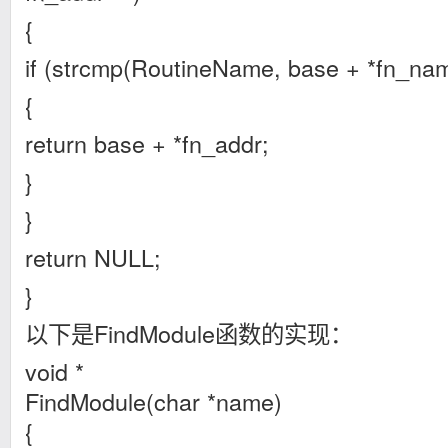
{
if (strcmp(RoutineName, base + *fn_na
{
return base + *fn_addr;
}
}
return NULL;
}
以下是FindModule函数的实现：
void *
FindModule(char *name)
{