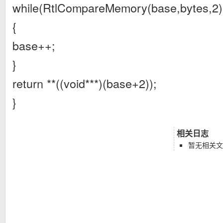
while(RtlCompareMemory(base,bytes,2)
{
base++;
}
return **((void***)(base+2));
}
相关日志
暂无相关文