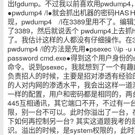
出fgdump。不过我以前喜欢用pwdump
●pwdump4 /l●就会抓出机器的密码H
现，pwdump4 /l在3389里用不了。
了3389，然后就说丢个 pwdump4上去抓
了。我估计这样的人都没有仔细操作。在3
pwdump4 /l的方法是先用●psexec \\ip -u u
password cmd.exe●得到这个用户身份
命令。说到psexec，我就想到了一个有
负责招人的时候，主要是招对渗透有经验
的人对内网的渗透水平，我会出这样一道
一样的配置，用户和密码都是相同的，两台
445互相通讯，其它端口不开，不过有一
限，别一台不可以。此时你溢出了一台，在溢出
下如何再控制另一台? 其实这道题我考的
识。溢出的时候，是system权限的，此