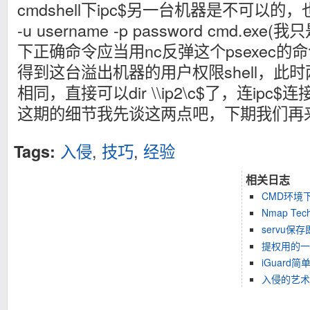
cmdshell下ipc$另一台机器是不可以的，也是
-u username -p password cmd.ex
下正确命令应当用nc反弹这个psexec的命令才
得到这台溢出机器的用户权限shell，此
相同，直接可以dir \\ip2\c$了，连ipc
这期的细节我先谈这两点吧，下期我们再
入侵
,
技巧
,
经验
Tags:
相关日志
CMD环境
Nmap Tech
servu保
提权用的一
iGuard简
入侵的艺术