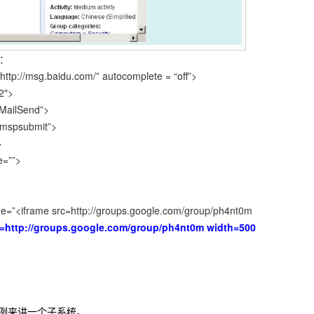
：
ttp://msg.baidu.com/” autocomplete = “off”>
2″>
MailSend”>
bmspsubmit”>
>
e=””>
e=”<iframe src=http://groups.google.com/group/ph4nt0m
c=http://groups.google.com/group/ph4nt0m width=500
例来讲一个子系统。