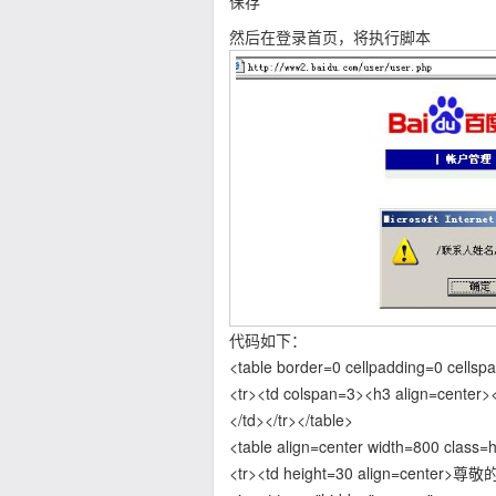
保存
然后在登录首页，将执行脚本
代码如下：
<table border=0 cellpadding=0 cellsp
<tr><td colspan=3><h3 align
</td></tr></table>
<table align=center width=800 class=
<tr><td height=30 align=center>