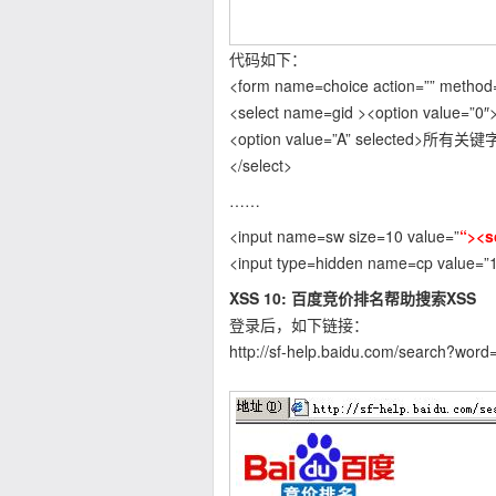
代码如下：
<form name=choice action=”” method=
<select name=gid ><option value=
<option value=”A” selected>所有关键
</select>
……
<input name=sw size=10 value=”
“><s
<input type=hidden name=cp value=”
XSS 10: 百度竞价排名帮助搜索XSS
登录后，如下链接：
http://sf-help.baidu.com/search?word