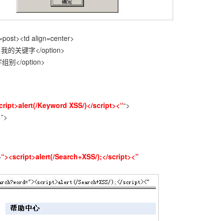
post><td align=center>
”0″>我的关键字</option>
字组别</option>
cript>alert(/Keyword XSS/)</script><“
“>
1”>
=
“><script>alert(/Search+XSS/);</script><”