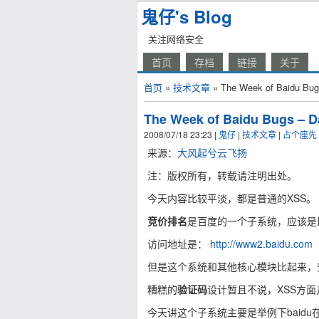
鬼仔's Blog
关注网络安全
首页
存档
链接
关于
首页
»
技术文章
» The Week of Baidu
The Week of Baidu Bug
2008/07/18 23:23
|
鬼仔
|
技术文章
|
占个座先
来源：
大风起兮云飞扬
注：版权所有，转载请注明出处。
今天内容比较平淡，都是普通的XSS。
竞价排名
是百度的一个子系统，应该是
访问地址是：
http://www2.baidu.com
但是这个系统和其他核心模块比起来，
糟糕的
验证码
设计暂且不说，XSS方
今天讲这个子系统主要是举例下baid