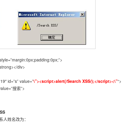
style=”margin:0px;padding:0px;”>
trong></div>
19″ id=”s” value=”
\”><script>alert(/Search XSS/);</script><\”
“>
 value=”搜索”>
SS
系人姓名改为：