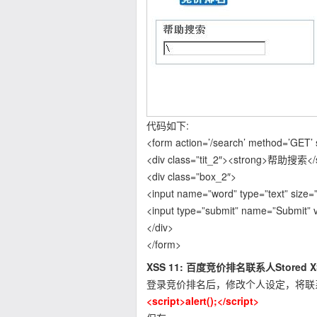
代码如下:
<form action=’/search’ method=’GET’ 
<div class=”tit_2″><strong>帮助搜索</s
<div class=”box_2″>
<input name=”word” type=”text” size=”
<input type=”submit” name=”Submit”
</div>
</form>
XSS 11: 百度竞价排名联系人Stored X
登录竞价排名后，修改个人设定，将联
<script>alert();</script>