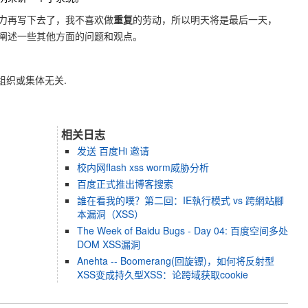
力再写下去了，我不喜欢做
重复
的劳动，所以明天将是最后一天，
阐述一些其他方面的问题和观点。
组织或集体无关.
相关日志
发送 百度Hi 邀请
校内网flash xss worm威胁分析
百度正式推出博客搜索
誰在看我的噗？第二回：IE執行模式 vs 跨網站腳
本漏洞（XSS）
The Week of Baidu Bugs - Day 04: 百度空间多处
DOM XSS漏洞
Anehta -- Boomerang(回旋镖)，如何将反射型
XSS变成持久型XSS：论跨域获取cookie