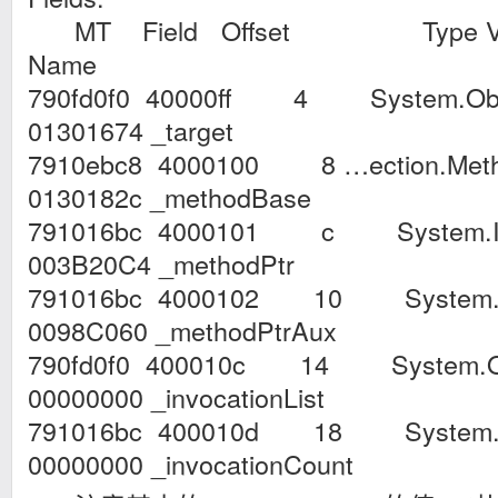
MT Field Offset Type VT
Name
790fd0f0 40000ff 4 System.Objec
01301674 _target
7910ebc8 4000100 8 …ection.Metho
0130182c _methodBase
791016bc 4000101 c System.IntP
003B20C4 _methodPtr
791016bc 4000102 10 System.Int
0098C060 _methodPtrAux
790fd0f0 400010c 14 System.Obj
00000000 _invocationList
791016bc 400010d 18 System.Int
00000000 _invocationCount