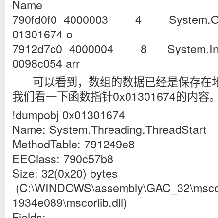
Name
790fd0f0 4000003 4 System.Obje
01301674 o
7912d7c0 4000004 8 System.Int32
0098c054 arr
可以看到，数组的数据已经是保存在地址0x
我们看一下函数指针0x01301674的内容
!dumpobj 0x01301674
Name: System.Threading.ThreadStart
MethodTable: 791249e8
EEClass: 790c57b8
Size: 32(0x20) bytes
(C:\WINDOWS\assembly\GAC_32\mscor
1934e089\mscorlib.dll)
Fields: