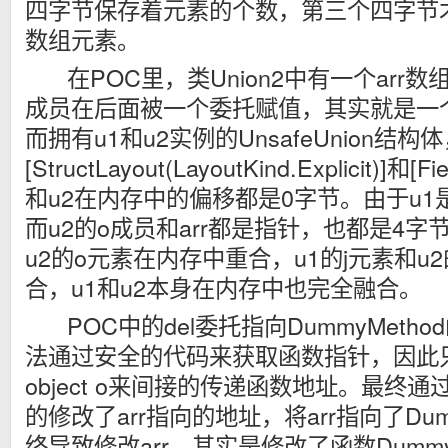
四字节保存着元素的个数，第三个四字节
数组元素。
在POC里，类Union2中有一个arr
成员在后面被一个委托赋值，其实就是一
而拥有u1和u2实例的UnsafeUnion结构
[StructLayout(LayoutKind.Explicit)]和[
和u2在内存中的偏移都是0字节。由于u1是
而u2的o成员和arr都是指针，也都是4字
u2的o元素在内存中重合，u1的j元素和u2
合，u1和u2本身在内存中也完全融合。
POC中的del委托指向DummyMetho
法通过安全的代码来获取函数指针，因此只
object o来间接的传递函数地址。最终通过
的修改了arr指向的地址，将arr指向了Dum
终导致修改arr，其实是修改了函数Dummy