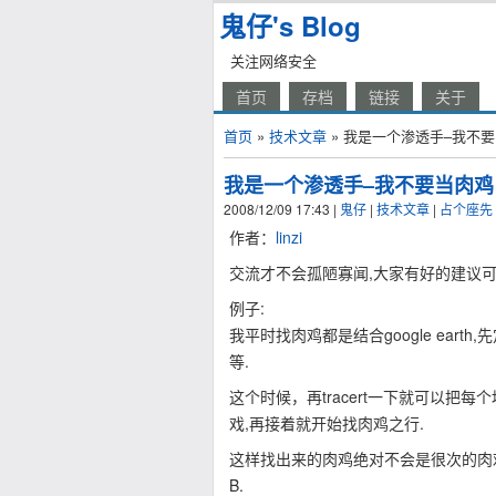
鬼仔's Blog
关注网络安全
首页
存档
链接
关于
首页
»
技术文章
» 我是一个渗透手–我不
我是一个渗透手–我不要当肉鸡
2008/12/09 17:43
|
鬼仔
|
技术文章
|
占个座先
作者：
linzi
交流才不会孤陋寡闻,大家有好的建议可
例子:
我平时找肉鸡都是结合google earth
等.
这个时候，再tracert一下就可以把
戏,再接着就开始找肉鸡之行.
这样找出来的肉鸡绝对不会是很次的肉
B.