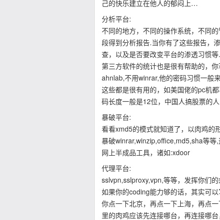
己的快乐建立在他人的郁闷上…
分析平台:
不同的地方，不同的操作系统，不同的
段得到分析报告.当你有了这些报告，
查，以及是否要改变平台的渗透习惯等
第三方软件的统计也是很有帮助的，你可
ahnlab,不用winrar,他的密码习惯一
这些都是很有用的，如美国佬的pc机都喜欢
码长度一般是12位，中国人搞股票的人
暴破平台:
看看xmd5的模式就知道了，以肉鸡
暴破winrar,winzip,office,md5,s
网上半成品工具，诸如:xdoor
代理平台:
sslvpn,sslproxy,vpn,等等，发挥你
如果你的coding能力够的话，其实可以
你点一下北京，再点一下上海，再点一
里的肉鸡应该先连接哪台，再连接哪台，然后