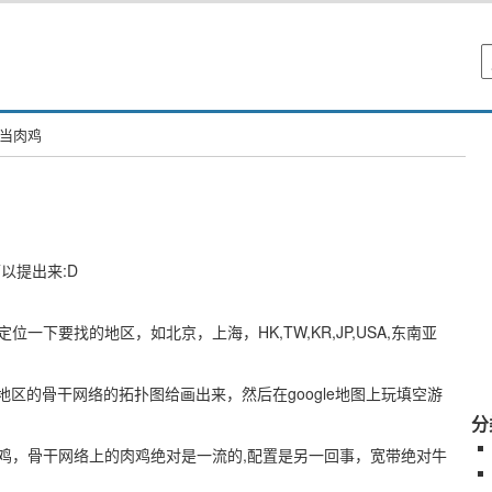
要当肉鸡
以提出来:D
,先定位一下要找的地区，如北京，上海，HK,TW,KR,JP,USA,东南亚
每个地区的骨干网络的拓扑图给画出来，然后在google地图上玩填空游
分
鸡，骨干网络上的肉鸡绝对是一流的,配置是另一回事，宽带绝对牛