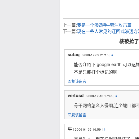
上一篇:
我是一个渗透手–旁注攻击篇
下一篇:
现在一些人常见的迂回式渗透方
楼被抢了 
sufaq
| 2008-12-09 21:15 |
#
能否介绍下 google earth 可以
不是只能打个标记的啊
回复该留言
vertusd
| 2008-12-10 17:46 |
#
骨干网络怎么入侵啊,连个端口都
回复该留言
牛
| 2009-01-05 16:59 |
#
真是牛人，现在扫得很渺茫了，挂