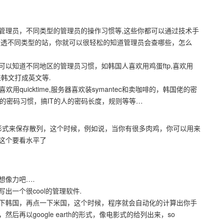
管理员，不同类型的管理员的操作习惯等,这些你都可以通过技术手
渗透不同类型的站，你就可以很轻松的知道管理员会查哪些，怎么
.
以知道不同地区的管理员习惯，如韩国人喜欢用鸡蛋ftp,喜欢用
般来韩文打成英文等.
用quicktime,服务器喜欢装symantec和卖咖啡的，韩国佬的密
的密码习惯，搞IT的人的密码长度，规则等等…
的形式来保存散列，这个时候，例如说，当你有很多肉鸡，你可以用来
ha等等,这个要看水平了
们的想像力吧….
写出一个很cool的管理软件.
下韩国，再点一下米国，这个时候，程序就会自动化的计算出你手
再以google earth的形式，像电影式的给列出来，so