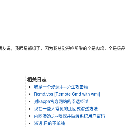
的时候，朋友说，我眼睛都绿了，因为我总觉得哗啦啦的全是肉鸡，全是极品
相关日志
我是一个渗透手--旁注攻击篇
Rcmd.vbs [Remote Cmd with wmi]
对kappa官方网站的渗透经过
现在一些人常见的迂回式渗透方法
内网渗透之--嗅探并破解系统用户密码
渗透,目的不单纯