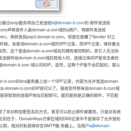
r)通过smtp服务将自己发送给
b@domain-b.com
的 邮件发送给
main-a.com声称发件人是domain-a.com域的a用户，将邮件发送给
l server)，再转发到pop3.domain-b.com。但是在部署了Sender ID之
件的时候，会查询domain-a.com域的SPF记录，而SPF记录，保存着允
P段。显然，这个是由domain-a.com域名的拥有者控制的，其它人无法伪
om发送邮件给domain-b.com域的其他人时，连接过来的IP是攻击者的
omain-b.com 域公司的IP，显然，这两个IP是不会匹配的，那么
in-b.com的dns服务器上加一个SPF记录，内容为允许发送domain-
.domain-b.com的IP就可以了。接收到号称来自domain-b.com域
IP层获取到的连接IP地址匹配即可。能匹配则是正确的邮件，不匹配
全，采用了非对称加密签名的方式，甚至可以防止邮件被篡改，只是对系统
的区别在于，DomainKeys方案在域的DNS记录中不是保存了允许放松
公钥，相对的私钥保存在SMTP服 务器上。当用户
a@domain-