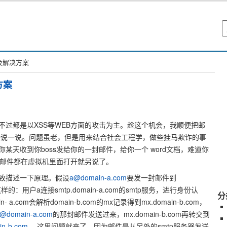
及解决方案
方案
不过都是以XSS等WEB方面的攻击为主。趁这个机会，我顺便把邮
来说一说。问题虽老，但是用来结合社会工程学，做些挂马欺诈的事
某天收到你boss发给你的一封邮件，给你一个 word文档，难道你
的邮件都在虚拟机里面打开就另说了。
致描述一下原理。假设
a@domain-a.com
要发一封邮件到
的：用户a连接smtp.domain-a.com的smtp服务，进行身份认
分
a.com会解析domain-b.com的mx记录得到mx.domain-b.com，
@domain-a.com
的那封邮件发送过来，mx.domain-b.com再转交到
n-b.com
。 这里问题就来了，因为邮件是从另外的smtp服务器发送