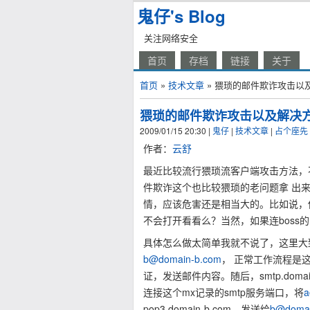
鬼仔's Blog
关注网络安全
首页
存档
链接
关于
首页
»
技术文章
» 猥琐的邮件欺诈攻击以
猥琐的邮件欺诈攻击以及解决
2009/01/15 20:30
|
鬼仔
|
技术文章
|
占个座先
作者：
云舒
最近比较流行猥琐流客户端攻击方法，
件欺诈这个也比较猥琐的老问题拿 出
情，应该危害还是相当大的。比如说，你
不会打开看看么？当然，如果连boss
具体怎么做太简单我就不说了，这里大
b@domain-b.com
， 正常工作流程是这样
证，发送邮件内容。随后，smtp.domain- 
连接这个mx记录的smtp服务端口，将
a
pop3.domain-b.com，发送给
b@domai