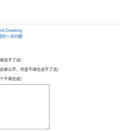
and Cracking
要注意的一点问题
不填说不了话)
不会被公开，但是不填也说不了话)
这个不填也成)