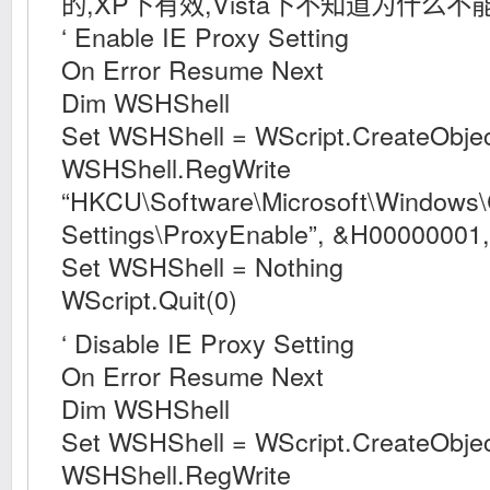
的,XP下有效,Vista下不知道为什么
‘ Enable IE Proxy Setting
On Error Resume Next
Dim WSHShell
Set WSHShell = WScript.CreateObject
WSHShell.RegWrite
“HKCU\Software\Microsoft\Windows\C
Settings\ProxyEnable”, &H000000
Set WSHShell = Nothing
WScript.Quit(0)
‘ Disable IE Proxy Setting
On Error Resume Next
Dim WSHShell
Set WSHShell = WScript.CreateObject
WSHShell.RegWrite