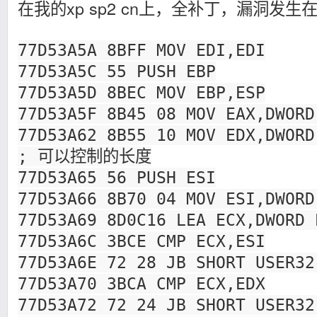
在我的xp sp2 cn上，全补丁，漏洞发生
77D53A5A 8BFF MOV EDI,EDI
77D53A5C 55 PUSH EBP
77D53A5D 8BEC MOV EBP,ESP
77D53A5F 8B45 08 MOV EAX,DWORD
77D53A62 8B55 10 MOV EDX,DWORD
; 可以控制的长度
77D53A65 56 PUSH ESI
77D53A66 8B70 04 MOV ESI,DWORD
77D53A69 8D0C16 LEA ECX,DWORD 
77D53A6C 3BCE CMP ECX,ESI
77D53A6E 72 28 JB SHORT USER32
77D53A70 3BCA CMP ECX,EDX
77D53A72 72 24 JB SHORT USER32