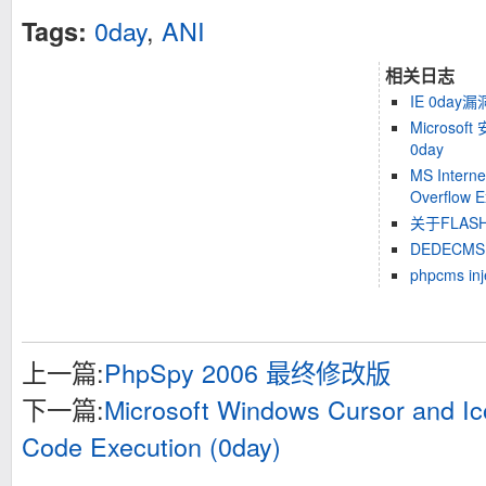
0day
,
ANI
Tags:
相关日志
IE 0da
Microso
0day
MS Interne
Overflow 
关于FLAS
DEDECMS 5
phpcms in
上一篇:
PhpSpy 2006 最终修改版
下一篇:
Microsoft Windows Cursor and I
Code Execution (0day)