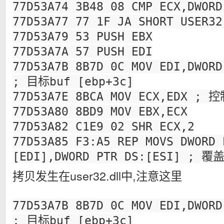
77D53A74 3B48 08 CMP ECX,DWORD
77D53A77 77 1F JA SHORT USER32
77D53A79 53 PUSH EBX
77D53A7A 57 PUSH EDI
77D53A7B 8B7D 0C MOV EDI,DWORD
; 目标buf [ebp+3c]
77D53A7E 8BCA MOV ECX,EDX ;
77D53A80 8BD9 MOV EBX,ECX
77D53A82 C1E9 02 SHR ECX,2
77D53A85 F3:A5 REP MOVS DWORD 
[EDI],DWORD PTR DS:[ESI] ; 覆
拷贝发生在user32.dll中,注意这里
77D53A7B 8B7D 0C MOV EDI,DWORD
; 目标buf [ebp+3c]