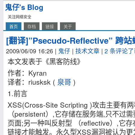
鬼仔's Blog
关注网络安全
首页
存档
链接
关于
[翻译]”Psecudo-Reflective” 
2009/06/09 16:26
|
鬼仔
|
技术文章
|
2 条评论
本文发表于《黑客防线》
作者：Kyran
译者：riusksk (
泉哥
)
1.前言
XSS(Cross-Site Scripting )攻击
（persistent）,它存储在服务端,只
页面;另一种叫反射型 （reflective）,
链接才能触发。永久型XSS漏洞被认为更