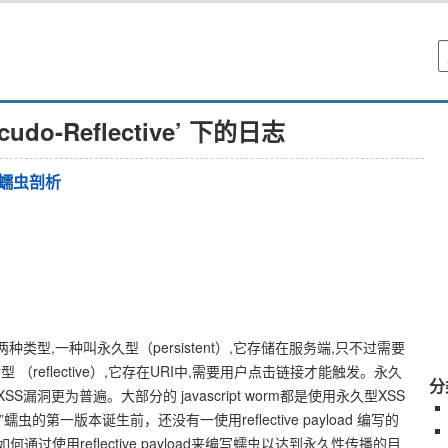
cudo-Reflective’ 下的日志
 跨站蠕虫剖析
)攻击主要有两种类型,一种叫永久型（persistent）,它存储在服务端,只不过需要
（reflective）,它存在URI中,需要用户点击链接才能触发。永久
分
漏洞更为普遍。大部分的 javascript worm都是使用永久型XSS
ve”蠕虫的第一版本诞生前，还没有一使用reflective payload 编写的
过使用reflective payload来编写蠕虫以达到永久性传播的目