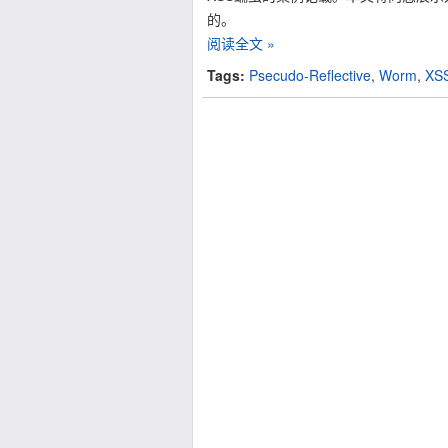
的。
阅读全文 »
Tags:
Psecudo-Reflective
,
Worm
,
XS