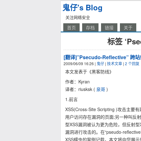
鬼仔's Blog
关注网络安全
首页
存档
链接
关于
标签 ‘Pse
[翻译]”Psecudo-Reflective”
2009/06/09 16:26
|
鬼仔
|
技术文章
|
2 个回复
本文发表于《黑客防线》
作者：Kyran
译者：riusksk (
泉哥
)
1.前言
XSS(Cross-Site Scripting 
用户访问存在漏洞的页面;另一种叫反射型 
型XSS漏洞被认为更为危险，但反射型XSS
漏洞进行攻击的。在“pseudo-reflecti
XSS蠕虫的案例记载。本文将向您展示如何通