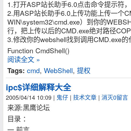
1.打开ASP站长助手6.0点击命令提示符
2.用ASP站长助手6.0上传功能上传一个CM
WIN\system32\cmd.exe）到你的W
行，把上传以后的CMD.exe绝对路径CO
3.修改你的webshell找到调用CMD.exe
Function CmdShell()
阅读全文 »
cmd
,
WebShell
,
提权
Tags:
ipc$详细解释大全
2005/04/14 10:09
|
鬼仔
|
技术文章
|
消灭0留言
来源:黑鹰论坛
目录 ：
一 前言