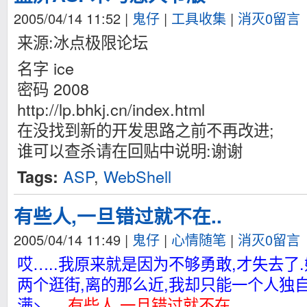
2005/04/14 11:52
|
鬼仔
|
工具收集
|
消灭0留言
来源:冰点极限论坛
名字 ice
密码 2008
http://lp.bhkj.cn/index.html
在没找到新的开发思路之前不再改进;
谁可以查杀请在回贴中说明:谢谢
ASP
,
WebShell
Tags:
有些人,一旦错过就不在..
2005/04/14 11:49
|
鬼仔
|
心情随笔
|
消灭0留言
哎…..我原来就是因为不够勇敢,才失去了
两个逛街,离的那么近,我却只能一个人独自唱
满>….
有些人,一旦错过就不在..