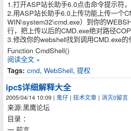
1.打开ASP站长助手6.0点击命令提示符
2.用ASP站长助手6.0上传功能上传一个CM
WIN\system32\cmd.exe）到你的W
行，把上传以后的CMD.exe绝对路径CO
3.修改你的webshell找到调用CMD.exe
Function CmdShell()
阅读全文 »
cmd
,
WebShell
,
提权
Tags:
ipc$详细解释大全
2005/04/14 10:09
|
鬼仔
|
技术文章
|
消灭0留言
来源:黑鹰论坛
目录 ：
一 前言