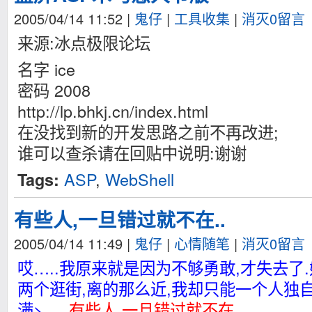
2005/04/14 11:52
|
鬼仔
|
工具收集
|
消灭0留言
来源:冰点极限论坛
名字 ice
密码 2008
http://lp.bhkj.cn/index.html
在没找到新的开发思路之前不再改进;
谁可以查杀请在回贴中说明:谢谢
ASP
,
WebShell
Tags:
有些人,一旦错过就不在..
2005/04/14 11:49
|
鬼仔
|
心情随笔
|
消灭0留言
哎…..我原来就是因为不够勇敢,才失去了
两个逛街,离的那么近,我却只能一个人独自唱
满>….
有些人,一旦错过就不在..