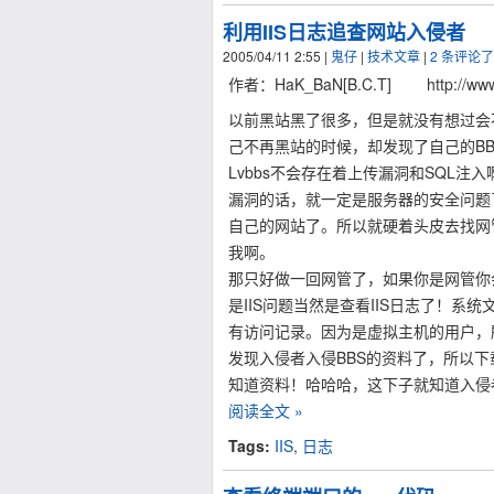
利用IIS日志追查网站入侵者
2005/04/11 2:55
|
鬼仔
|
技术文章
|
2 条评论
作者：HaK_BaN[B.C.T] http://www.
以前黑站黑了很多，但是就没有想过会
己不再黑站的时候，却发现了自己的BB
Lvbbs不会存在着上传漏洞和SQL注
漏洞的话，就一定是服务器的安全问题
自己的网站了。所以就硬着头皮去找网
我啊。
那只好做一回网管了，如果你是网管你
是IIS问题当然是查看IIS日志了！系统文件
有访问记录。因为是虚拟主机的用户，
发现入侵者入侵BBS的资料了，所以
知道资料！哈哈哈，这下子就知道入侵
阅读全文 »
Tags:
IIS
,
日志