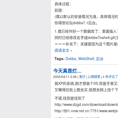
具体过程：
前提：
(偶以默认的安装情况为准，具体情况的
你得到论坛dvbbs7.1后台。
1.偶已经作好一个数据库了：里面插入了
同时已经修改名字成dvbbsToshell.gi
＝＝＝补充下：关键是因为这个图片是ac
阅读全文 »
Tags:
Dvbbs
,
WebShell
,
后台
今天真是烂…
2005/04/11 2:46
|
鬼仔
|
心情随笔
|
4 条评论
我XP的系统,刚才想装个IIS,但是手里又
又懒得往街上跑去买,就想去网上找个下
不错,找到是找到了
http://www.dzgd.com/download/downloa
http://fj01.now.net.cn:7751/www.webjx