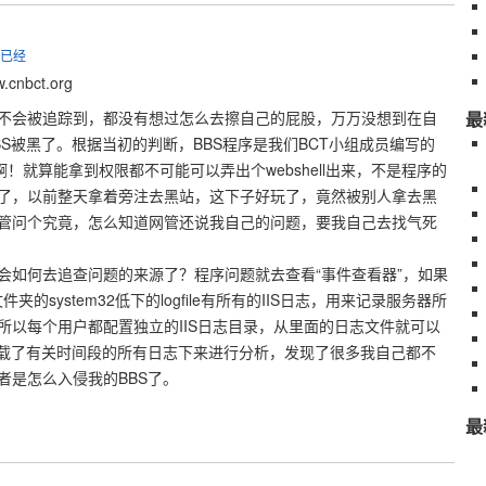
了已经
cnbct.org
不会被追踪到，都没有想过怎么去擦自己的屁股，万万没想到在自
最
S被黑了。根据当初的判断，BBS程序是我们BCT小组成员编写的
入啊！就算能拿到权限都不可能可以弄出个webshell出来，不是程序的
了，以前整天拿着旁注去黑站，这下子好玩了，竟然被别人拿去黑
管问个究竟，怎么知道网管还说我自己的问题，要我自己去找气死
会如何去追查问题的来源了？程序问题就去查看“事件查看器”，如果
夹的system32低下的logfile有所有的IIS日志，用来记录服务器所
所以每个用户都配置独立的IIS日志目录，从里面的日志文件就可以
下载了有关时间段的所有日志下来进行分析，发现了很多我自己都不
者是怎么入侵我的BBS了。
最