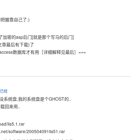
把握靠自己了.)
加密的asp后门[就是那个写马的后门]
f(文章最后有下载)了
cess数据库才有用［详细解释见最后］===
了已经
没系统盘,我的系统盘是个GHOST的..
载回来用..
d/iis5.1.rar
.net/software/200504091iis51.rar