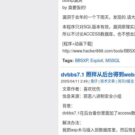
bbsxp漏洞
by 臭要饭的!
漏洞于去年的一个下雨天，发现的.请
本程序只对SQL版本有效，漏洞原理实
所以不讨论ACCESS数据库，也不想去
[程序+动画下载]
http://www.hacker888.com/tools/BBSXP
Tags:
BBSXP
,
Exploit
,
MSSQL
dvbbs7.1 照样从后台得到webs
2005/04/11 2:49
|
鬼仔
|
技术文章
|
消灭0留言
文章作者：喜欢忧伤
信息来源：邪恶八进制安全小组
背景：
dvbbs7.1在后台备份里面加了acce
解决办法：
我把asp木马插入到数据库里，然后