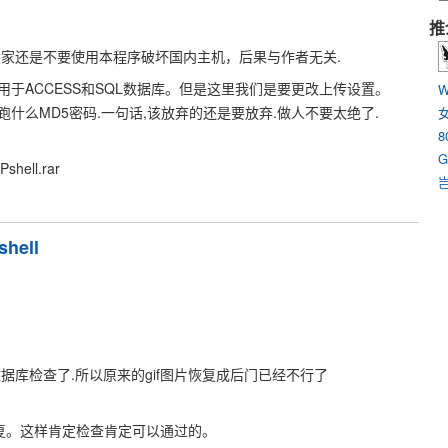
推
大家还是不要使用本程序破坏国内主机，后果与作者无关.
用于ACCESS和SQL数据库。但是这里我们是要更改上传设置。
W
跑什么MD5密码.一句话,该放弃的还是要放弃.做人不要太绝了.
8
G
shell.rar
hell
ss数据库检查了.所以原来的gif图片恢复成后门已经不行了
恢复。这样肯定检查肯定可以通过的。