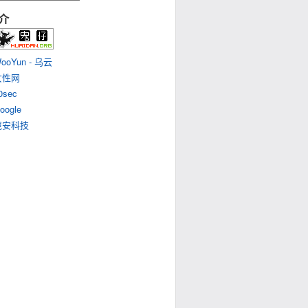
介
ooYun - 乌云
女性网
0sec
oogle
岂安科技