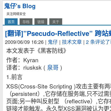
鬼仔's Blog
关注网络安全
首页
存档
链接
关于
[翻译]”Psecudo-Reflective” 
2009/06/09 16:26
|
鬼仔
|
技术文章
|
2 条评论
本文发表于《黑客防线》
作者：Kyran
译者：riusksk (
泉哥
)
1.前言
XSS(Cross-Site Scripting )攻击
（persistent）,它存储在服务端,只
页面;另一种叫反射型 （reflective）,
链接才能触发。永久型XSS漏洞被认为更