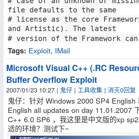
# case of an unknown or missin
file defaults to the same
# license as the core Framewor
and Artistic). The latest
# version of the Framework ca
Exploit
,
IMail
Tags:
Microsoft Visual C++ (.RC Resourc
Buffer Overflow Exploit
2007/01/23 10:27
|
鬼仔
|
工具收集
|
消灭0回复
鬼仔：针对 Windows 2000 SP4 English 
English all updates on day 11.01.2007 
C++ 6.0 SP6 ，我这里是中文版的xp 
适的环境？测试下~