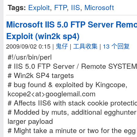
Exploit
,
FTP
,
IIS
,
Microsoft
Tags:
Microsoft IIS 5.0 FTP Server Rem
Exploit (win2k sp4)
2009/09/02 0:15
|
鬼仔
|
工具收集
|
13 个回复
#!/usr/bin/perl
# IIS 5.0 FTP Server / Remote SYSTEM 
# Win2k SP4 targets
# bug found & exploited by Kingcope,
kcope2<at>googlemail.com
# Affects IIS6 with stack cookie protecti
# Modded by muts, additional egghunter
larger payload
# Might take a minute or two for the egg