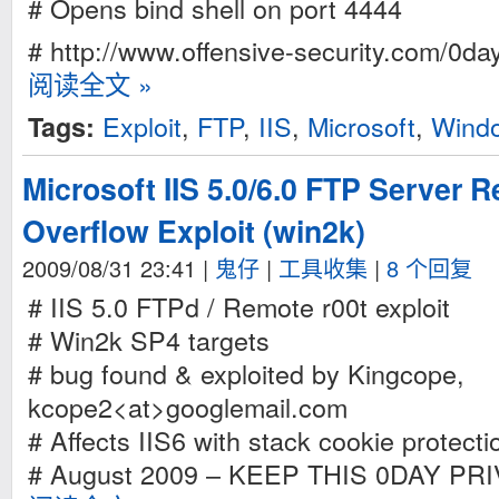
# Opens bind shell on port 4444
# http://www.offensive-security.com/0day
阅读全文 »
Exploit
,
FTP
,
IIS
,
Microsoft
,
Wind
Tags:
Microsoft IIS 5.0/6.0 FTP Server 
Overflow Exploit (win2k)
2009/08/31 23:41
|
鬼仔
|
工具收集
|
8 个回复
# IIS 5.0 FTPd / Remote r00t exploit
# Win2k SP4 targets
# bug found & exploited by Kingcope,
kcope2<at>googlemail.com
# Affects IIS6 with stack cookie protecti
# August 2009 – KEEP THIS 0DAY PRI