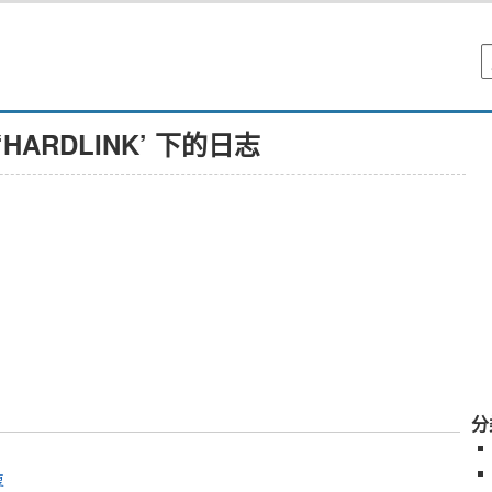
‘HARDLINK’ 下的日志
分
复