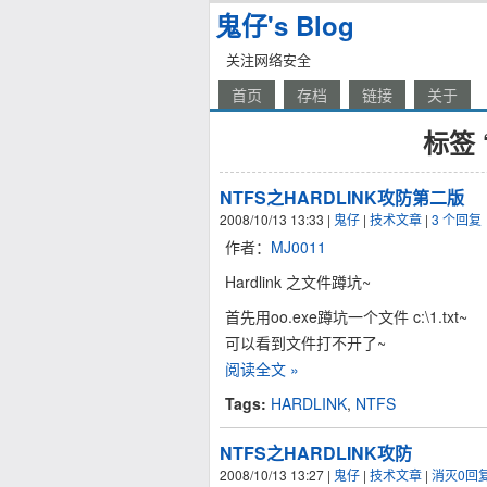
鬼仔's Blog
关注网络安全
首页
存档
链接
关于
标签 
NTFS之HARDLINK攻防第二版
2008/10/13 13:33
|
鬼仔
|
技术文章
|
3 个回复
作者：
MJ0011
Hardlink 之文件蹲坑~
首先用oo.exe蹲坑一个文件 c:\1.txt~
可以看到文件打不开了~
阅读全文 »
Tags:
HARDLINK
,
NTFS
NTFS之HARDLINK攻防
2008/10/13 13:27
|
鬼仔
|
技术文章
|
消灭0回