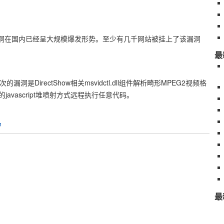
发！！该漏洞在国内已经呈大规模爆发形势。至少有几千网站被挂上了该漏洞
最
次的漏洞是DirectShow相关msvidctl.dll组件解析畸形MPEG2视频格
avascript堆喷射方式远程执行任意代码。
马
最