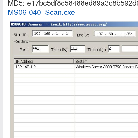
MD5: e17bc5df8c58488ed89a3c8b592d
MS06-040_Scan.exe