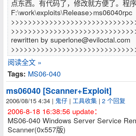
点东西。有代码了，修改就方便了。程
F:\work\exploits\Release>ms06040rpc
>>>>>>>>>>>>>>>>>>>>>>>>>>>>>
>>>>>>>>>>>>>>>>>>>>>>>>>>>>>
rewritten by
superlone@eviloctal.com
>>>>>>>>>>>>>>>>>>>>>>>>>>>>>
阅读全文 »
MS06-040
Tags:
ms06040 [Scanner+Exploit]
2006/08/15 4:34
|
鬼仔
|
工具收集
|
2 个回复
2006-8-18 16:38:56 update：
MS06-040 Windows Server Service Remo
Scanner(0x557版)