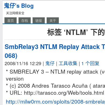
鬼仔's Blog
关注网络安全
首页
存档
链接
关于
标签 ‘NTLM’ 下
SmbRelay3 NTLM Replay Attack To
068)
2008/11/16 12:29
|
鬼仔
|
工具收集
|
1 个回复
* SMBRELAY 3 – NTLM replay attack (ver
version
* (c) 2008 Andres Tarasco Acuña ( atar
* URL: http://tarasco.org/Web/tools.html
http://milw0rm.com/sploits/2008-smbrela