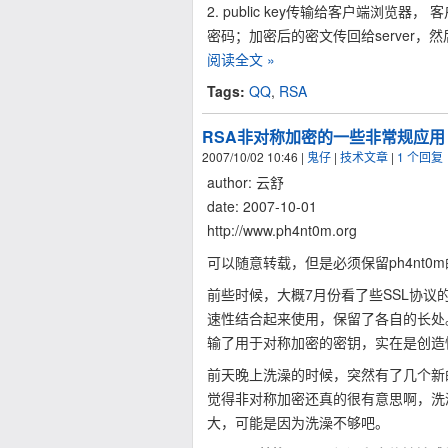
2. public key传输给客户端浏览器，
密码；加密后的密文传回给server，然后ser
阅读全文 »
Tags:
QQ
,
RSA
RSA非对称加密的一些非常规应用
2007/10/02 10:46
|
鬼仔
|
技术文章
|
1 个回复
author: 云舒
date: 2007-10-01
http://www.ph4nt0m.org
可以随意转载，但是必须保留ph4nt
前些时候，大概7月份看了些SSL协
速性结合起来使用，保留了各自的长处
输了用于对称加密的密钥，实在是创造
前天晚上洗澡的时候，突然有了几个新
觉得非对称加密还真的很有意思啊，洗
大，可能是因为洗澡不够吧。