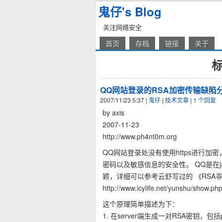
鬼仔's Blog
关注网络安全
首页
存档
链接
关于
标
QQ网站登录的RSA加密传输缺陷
2007/11/23 5:37
|
鬼仔
|
技术文章
|
1 个回复
by axis
2007-11-23
http://www.ph4nt0m.org
QQ网站登录处没有使用https进行加
密码以及敏感信息的安全性。 QQ是在ja
颖，详细可以参考云舒写过的 《RSA
http://www.icylife.net/yunshu/show.ph
这个原理简单描述为下：
1. 在server端生成一对RSA密钥，包括publi