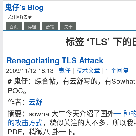
鬼仔's Blog
关注网络安全
首页
存档
链接
关于
标签 ‘TLS’ 下
Renegotiating TLS Attack
2009/11/12 18:13
|
鬼仔
|
技术文章
|
1 个回复
综合帖，有云舒写的，有Sowha
# 鬼仔：
POC。
作者：
云舒
摘要：sowhat大牛今天介绍了国外
一 种的
的攻击方式
，貌似关注的人不多，所以我
PDF，稍微八 卦一下。