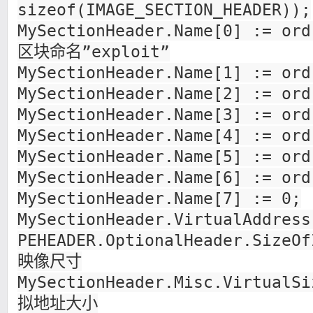
sizeof(IMAGE_SECTION_HEADER));
MySectionHeader.Name[0] := o
区块命名”exploit”
MySectionHeader.Name[1] := ord
MySectionHeader.Name[2] := ord
MySectionHeader.Name[3] := ord
MySectionHeader.Name[4] := ord
MySectionHeader.Name[5] := ord
MySectionHeader.Name[6] := ord
MySectionHeader.Name[7] := 0;
MySectionHeader.VirtualAddress
PEHEADER.OptionalHeader.Size
映像尺寸
MySectionHeader.Misc.VirtualS
拟地址大小