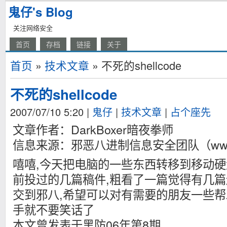
鬼仔's Blog
关注网络安全
首页
存档
链接
关于
首页
»
技术文章
» 不死的shellcode
不死的shellcode
2007/07/10 5:20
|
鬼仔
|
技术文章
|
占个座先
文章作者：DarkBoxer暗夜拳师
信息来源：邪恶八进制信息安全团队（www.evi
嘻嘻,今天把电脑的一些东西转移到移动硬
前投过的几篇稿件,粗看了一篇觉得有几篇
交到邪八,希望可以对有需要的朋友一些帮
手就不要笑话了
本文曾发表于黑防06年第8期