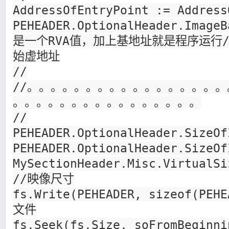
AddressOfEntryPoint := Address
PEHEADER.OptionalHeader.Imag
是一个RVA值，加上基地址就是程序运行
始虚地址
//
//。。。。。。。。。。。。。。。。
。。。。。。。。。。。。。。。。
//
PEHEADER.OptionalHeader.SizeOf
PEHEADER.OptionalHeader.SizeOf
MySectionHeader.Misc.Virtua
//映像尺寸
fs.Write(PEHEADER, sizeof(PEH
文件
fs.Seek(fs.Size, soFromBegin