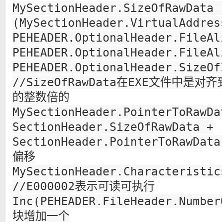
MySectionHeader.SizeOfRawData 
(MySectionHeader.VirtualAddres
PEHEADER.OptionalHeader.FileAl
PEHEADER.OptionalHeader.FileAl
PEHEADER.OptionalHeader.SizeOf
//SizeOfRawData在EXE文件中是对齐到
的整数倍的
MySectionHeader.PointerToRawDa
SectionHeader.SizeOfRawData +
SectionHeader.PointerToRawD
偏移
MySectionHeader.Characteristic
//E000002表示可读可执行
Inc(PEHEADER.FileHeader.Numbe
块增加一个