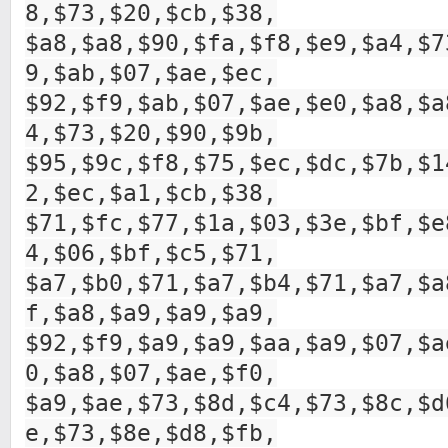
8,$73,$20,$cb,$38,
$a8,$a8,$90,$fa,$f8,$e9,$a4,$7
9,$ab,$07,$ae,$ec,
$92,$f9,$ab,$07,$ae,$e0,$a8,$a
4,$73,$20,$90,$9b,
$95,$9c,$f8,$75,$ec,$dc,$7b,$1
2,$ec,$a1,$cb,$38,
$71,$fc,$77,$1a,$03,$3e,$bf,$e
4,$06,$bf,$c5,$71,
$a7,$b0,$71,$a7,$b4,$71,$a7,$a
f,$a8,$a9,$a9,$a9,
$92,$f9,$a9,$a9,$aa,$a9,$07,$a
0,$a8,$07,$ae,$f0,
$a9,$ae,$73,$8d,$c4,$73,$8c,$d
e,$73,$8e,$d8,$fb,