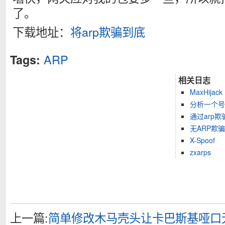
了。
下载地址：
将arp欺骗到底
ARP
Tags:
相关日志
MaxHijack 
分析一个号
通过arp
无ARP欺
X-Spoof
zxarps
上一篇:
简单修改木马壳头让卡巴斯基哑口