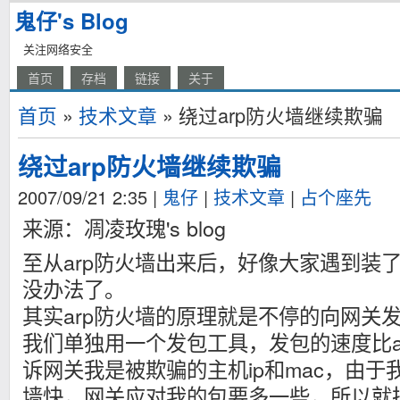
鬼仔's Blog
关注网络安全
首页
存档
链接
关于
首页
»
技术文章
» 绕过arp防火墙继续欺骗
绕过arp防火墙继续欺骗
2007/09/21 2:35
|
鬼仔
|
技术文章
|
占个座先
来源：凋凌玫瑰's blog
至从arp防火墙出来后，好像大家遇到装了
没办法了。
其实arp防火墙的原理就是不停的向网关发a
我们单独用一个发包工具，发包的速度比a
诉网关我是被欺骗的主机ip和mac，由于
墙快，网关应对我的包要多一些，所以就