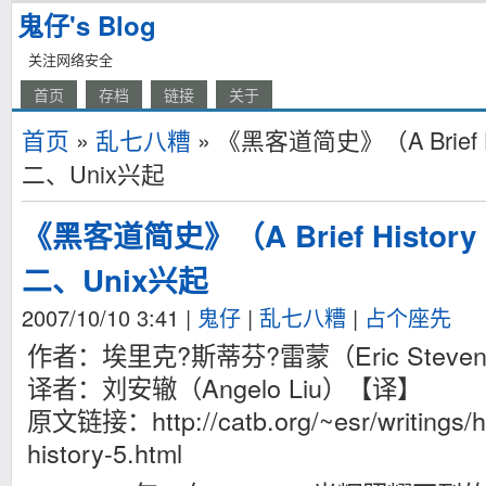
鬼仔's Blog
关注网络安全
首页
存档
链接
关于
首页
»
乱七八糟
» 《黑客道简史》（A Brief His
二、Unix兴起
《黑客道简史》（A Brief History 
二、Unix兴起
2007/10/10 3:41
|
鬼仔
|
乱七八糟
|
占个座先
作者：埃里克?斯蒂芬?雷蒙（Eric Steven
译者：刘安辙（Angelo Liu）【译】
原文链接：http://catb.org/~esr/writings/ha
history-5.html