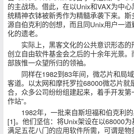
的主战场。借此，在以Unix和VAX为中心
统精神衣钵被新秀作为精髓承袭下来。斯
源自伯克利的创想，而且同Unix用户一道剿
化的遗老。
实际上，黑客文化的公共意识形态的形
创立自由软件基金会之后的十余年光景。
部族惟一众望所归的领袖。
同样在1982到83年间，微芯片和局
客道。以太网和摩托罗拉68000微芯片
合，众多公司纷纷组建起来，着手开发第
作站”。
1982年，一批来自斯坦福和伯克利的黑
[1]。他们坚信：将Unix架设在以6800
满足五花八门的应用软件所需，可谓是物