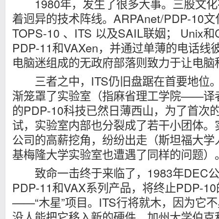
1980年，发生了很多大事。三股文化
着迥异的技术阵线。ARPAnet/PDP-10文
TOPS-10 、ITS 以及SAIL联姻； Un
PDP-11和VAXen，并通过单薄的电话
电脑迷组成的无政府部落则致力于让电脑
三者之中，ITS仍旧盘踞在首要地位。
渐笼罩了实验室（指麻省理工学院——译者
的PDP-10科技已然日薄西山，为了首次
试，实验室内部也分裂成了若干小团体。
公司的高薪挖角，纷纷出走（斯坦福大学
基梅隆大学实验室也遭遇了同样的问题）
致命一击终于来临了，1983年DEC
PDP-11和VAX系列产品，将终止PDP-
——“木星”项目。ITS行将就木，因为它
没人能把它移入新的硬件。加州大学伯克利