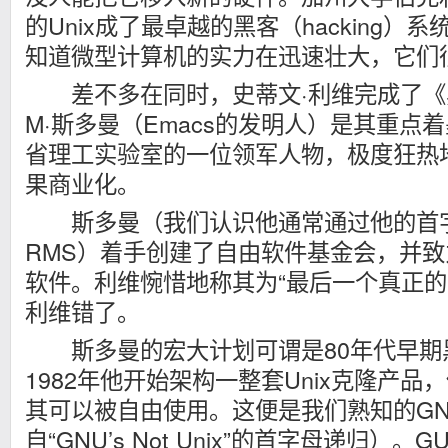
的Unix成了最卓越的黑客（hacking）
知道微型计算机的实力在迅速壮大，它们
差不多在同时，史蒂文·利维完成了《
M·斯多曼（Emacs的发明人）是其重点
省理工实验室的一位领军人物，极度狂热
果商业化。
斯多曼（我们认识他通常通过他的首字
RMS）着手创建了自由软件基金会，并
软件。利维惋惜地称其为“最后一个真正的
利维错了。
斯多曼的宏大计划可谓是80年代早期
1982年他开始架构一整套Unix克隆产
其可以被自由使用。这便是我们熟知的G
自“GNU’s Not Unix”的首字母递归）