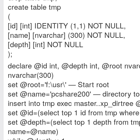
create table tmp
(
[id] [int] IDENTITY (1,1) NOT NULL,
[name] [nvarchar] (300) NOT NULL,
[depth] [int] NOT NULL
);
declare @id int, @depth int, @root nv
nvarchar(300)
set @root='f:\usr\' — Start root
set @name='pcshare200' — directory to 
insert into tmp exec master..xp_dirtree 
set @id=(select top 1 id from tmp wh
set @depth=(select top 1 depth from t
name=@name)