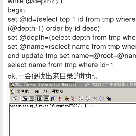
while @depth<>1
begin
set @id=(select top 1 id from tmp wher
(@depth-1) order by id desc)
set @depth=(select depth from tmp whe
set @name=(select name from tmp whe
end update tmp set name=@root+@nam
select name from tmp where id=1
ok,一会便找出来目录的地址。