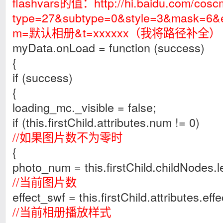
flashvars的值：
http://hi.baidu.com/cos
type=27&subtype=0&style=3&mask=6&e
m
=默认相册&t=xxxxxx（我将路径补全）
myData.onLoad = function (success)
{
if (success)
{
loading_mc._visible = false;
if (this.firstChild.attributes.num != 0)
//如果图片数不为零时
{
photo_num = this.firstChild.childNodes.l
//当前图片数
effect_swf = this.firstChild.attributes.effe
//当前相册播放样式