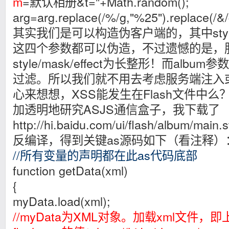
m
=默认相册&t="+Math.random();
arg=arg.replace(/%/g,"%25").replace(/&/
其实我们是可以构造伪客户端的，其中style/mas
这四个参数都可以伪造，不过遗憾的是，
style/mask/effect为长整形！而al
过滤。所以我们就不用去考虑服务端注入
心来想想，XSS能发生在Flash文件中
加透明地研究ASJS通信盒子，我下载了
http://hi.baidu.com/ui/flash/albu
反编译，得到关键as源码如下（看注释）
//所有变量的声明都在此as代码底部
function getData(xml)
{
myData.load(xml);
//myData为XML对象。加载xml文件，即