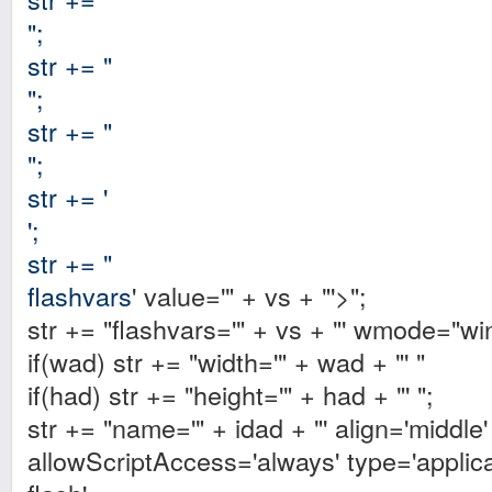
";
str += "
";
str += "
";
str += '
';
str += "
flashvars
' value='" + vs + "'>";
str += "flashvars='" + vs + "' wmode="win
if(wad) str += "width='" + wad + "' "
if(had) str += "height='" + had + "' ";
str += "name='" + idad + "' align='middle'
allowScriptAccess='always' type='applic