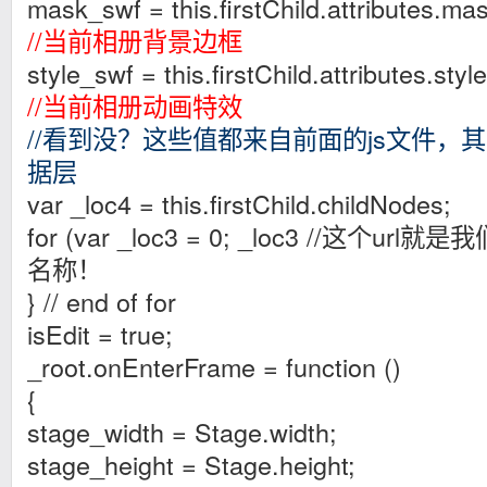
mask_swf = this.firstChild.attributes.ma
//当前相册背景边框
style_swf = this.firstChild.attributes.style
//当前相册动画特效
//看到没？这些值都来自前面的js文件，
据层
var _loc4 = this.firstChild.childNodes;
for (var _loc3 = 0; _loc3 //这个u
名称！
} // end of for
isEdit = true;
_root.onEnterFrame = function ()
{
stage_width = Stage.width;
stage_height = Stage.height;