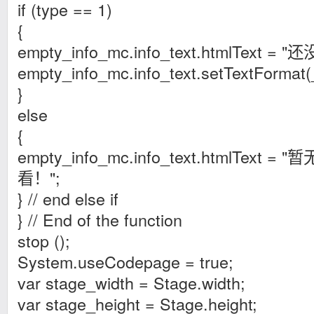
if (type == 1)
{
empty_info_mc.info_text.htmlTex
empty_info_mc.info_text.setTextFormat(
}
else
{
empty_info_mc.info_text.htmlTex
看！";
} // end else if
} // End of the function
stop ();
System.useCodepage = true;
var stage_width = Stage.width;
var stage_height = Stage.height;