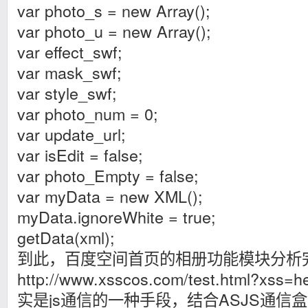
var photo_s = new Array();
var photo_u = new Array();
var effect_swf;
var mask_swf;
var style_swf;
var photo_num = 0;
var update_url;
var isEdit = false;
var photo_Empty = false;
var myData = new XML();
myData.ignoreWhite = true;
getData(xml);
到此，百度空间首页的相册功能模块分析
http://www.xsscos.com/test.html?xss=
实是js通信的一种手段，结合ASJS通信