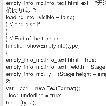
empty_info_mc.info_text.htmlTex
稍候再试。";
loading_mc._visible = false;
} // end else if
};
} // End of the function
function showEmptyInfo(type)
{
empty_info_mc.info_text.html = true;
empty_info_mc.info_text._width = Stage
empty_info_mc._y = (Stage.height – emp
2;
var _loc1 = new TextFormat();
_loc1.underline = true;
trace (type);