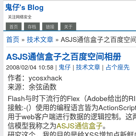
鬼仔's Blog
关注网络安全
首页
存档
链接
关于
首页
»
技术文章
» ASJS通信盒子之百度空
ASJS通信盒子之百度空间相册
2008/02/04 10:58
|
鬼仔
|
技术文章
|
占个座先
作者：ycosxhack
来源：余弦函数
Flash与时下流行的Flex（Adobe给出
接触:-(）使用的编程语言皆为ActionScript
用于web客户端进行数据的逻辑控制。这
信模型我称之为
ASJS通信盒子
。
研究这个，我的目的是给XSS增加点新鲜