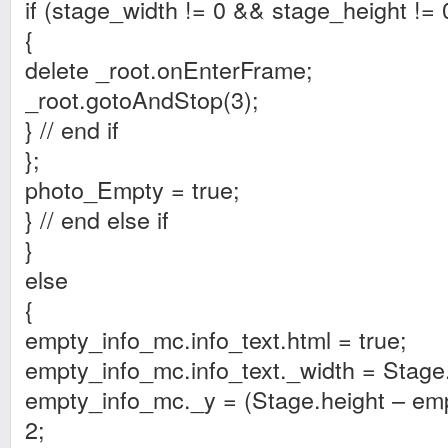
if (stage_width != 0 && stage_height != 
{
delete _root.onEnterFrame;
_root.gotoAndStop(3);
} // end if
};
photo_Empty = true;
} // end else if
}
else
{
empty_info_mc.info_text.html = true;
empty_info_mc.info_text._width = Stage
empty_info_mc._y = (Stage.height – emp
2;