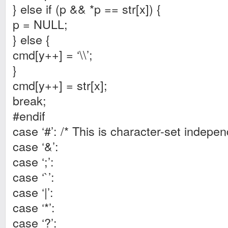
} else if (p && *p == str[x]) {
p = NULL;
} else {
cmd[y++] = ‘\\’;
}
cmd[y++] = str[x];
break;
#endif
case ‘#’: /* This is character-set indepen
case ‘&’:
case ‘;’:
case ‘`’:
case ‘|’:
case ‘*’:
case ‘?’: