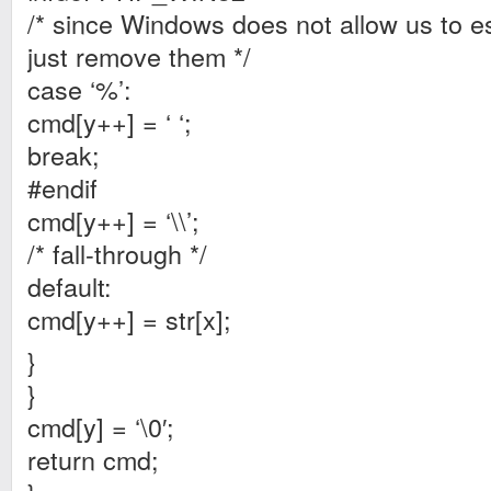
/* since Windows does not allow us to e
just remove them */
case ‘%’:
cmd[y++] = ‘ ‘;
break;
#endif
cmd[y++] = ‘\\’;
/* fall-through */
default:
cmd[y++] = str[x];
}
}
cmd[y] = ‘\0′;
return cmd;