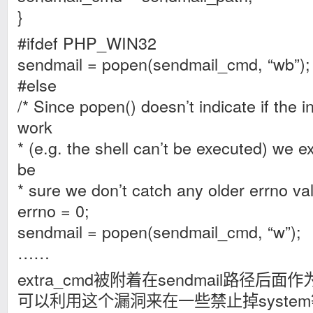
}
#ifdef PHP_WIN32
sendmail = popen(sendmail_cmd, “wb”);
#else
/* Since popen() doesn’t indicate if the i
work
* (e.g. the shell can’t be executed) we exp
be
* sure we don’t catch any older errno val
errno = 0;
sendmail = popen(sendmail_cmd, “w”);
……
extra_cmd被附着在sendmail路径
可以利用这个漏洞来在一些禁止掉syste