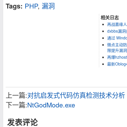
PHP
,
漏洞
Tags:
相关日志
再战嘉缘人
dxbbs漏
通过 Wind
微点主动防御
限提升漏洞
再爆hzho
最新Oblo
上一篇:
对抗启发式代码仿真检测技术分析
下一篇:
NtGodMode.exe
发表评论