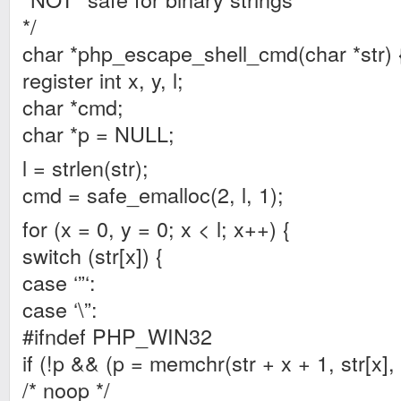
*/
char *php_escape_shell_cmd(char *str) 
register int x, y, l;
char *cmd;
char *p = NULL;
l = strlen(str);
cmd = safe_emalloc(2, l, 1);
for (x = 0, y = 0; x < l; x++) {
switch (str[x]) {
case ‘”‘:
case ‘\”:
#ifndef PHP_WIN32
if (!p && (p = memchr(str + x + 1, str[x], l
/* noop */