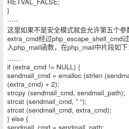
RETVAL_FALSE;
}
…..
这里如果不是安全模式就会允许第五个参
extra_cmd经过php_escape_shell
入php_mail函数，在php_mail中片段如
……
if (extra_cmd != NULL) {
sendmail_cmd = emalloc (strlen (sendmai
(extra_cmd) + 2);
strcpy (sendmail_cmd, sendmail_path);
strcat (sendmail_cmd, ” “);
strcat (sendmail_cmd, extra_cmd);
} else {
sendmail_cmd = sendmail_path;