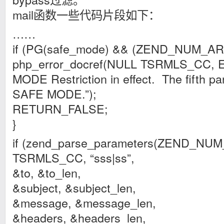
mail函数一些代码片段如下：
……
if (PG(safe_mode) && (ZEND_NUM_ARG
php_error_docref(NULL TSRMLS_CC,
MODE Restriction in effect. The fifth pa
SAFE MODE.”);
RETURN_FALSE;
}
if (zend_parse_parameters(ZEND_NU
TSRMLS_CC, “sss|ss”,
&to, &to_len,
&subject, &subject_len,
&message, &message_len,
&headers, &headers_len,