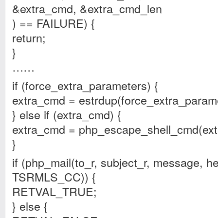
&extra_cmd, &extra_cmd_len
) == FAILURE) {
return;
}
……
if (force_extra_parameters) {
extra_cmd = estrdup(force_extra_parame
} else if (extra_cmd) {
extra_cmd = php_escape_shell_cmd(ext
}
if (php_mail(to_r, subject_r, message, 
TSRMLS_CC)) {
RETVAL_TRUE;
} else {