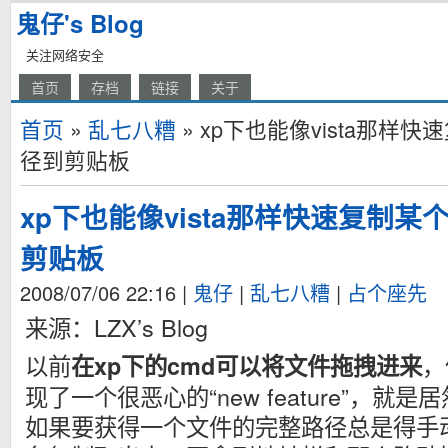
鬼仔's Blog
关注网络安全
首页
存档
链接
关于
首页
»
乱七八糟
» xp下也能像vista那样
径到剪贴板
xp下也能像vista那样快速复制
剪贴板
2008/07/06 22:16
|
鬼仔
|
乱七八糟
|
占个座先
来源：LZX’s Blog
以前
，
在xp下的cmd可以将文件拖拽进来
现了一个很恶心的“new feature”，
如果要获得一个文件的完整路径总是得手动