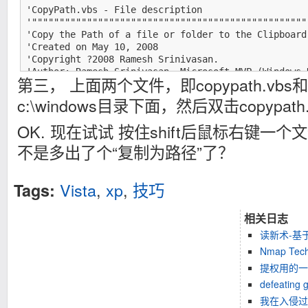
'CopyPath.vbs - File description

'""""""""""""""""""""""""""""""""""""""""""""""""""
'Copy the Path of a file or folder to the Clipboard

'Created on May 10, 2008

'Copyright ?2008 Ramesh Srinivasan.

'Author: Ramesh Srinivasan, Microsoft MVP (Windows 
第三， 上面两个文件，即copypath.vbs和
'Website: http://www.winhelponline.com

'""""""""""""""""""""""""""""""""""""""""""""""""""
c:\windows目录下面，然后双击copypat
Set WshShell = WScript.CreateObject("WScript.Shell")
strMsg = "Completed!" & Chr(10) & Chr(10) & "CopyPa
OK. 现在试试 按住shift后鼠标右键一
strBaseBrch= "HKLM\Software\Classes\"

不是多出了个“复制为路径”了？
If WScript.Arguments.Count <> 0 Then

WshShell.run "%comspec% /c " & "echo " & chr(34) & _
WScript.Arguments.Item(0) & chr(34) & "| clip.exe",0
Else

Vista
,
xp
,
技巧
Tags:
rtn= Trim(UCase(InputBox ("Type INSTALL to add the 
If rtn = "INSTALL" Then RunInstall

相关日志
If rtn = "UNINSTALL" Then RunUninstall

End if

读新术-基
Sub RunInstall

Nmap Tech
'Add registry values

提权用的一
On Error Resume Next

strCMD = "wscript.exe %systemroot%\copypath.vbs " &
defeating g
WshShell.RegWrite strBaseBrch & "Allfilesystemobjec
我在入侵过
WshShell.RegWrite strBaseBrch & "Allfilesystemobjec