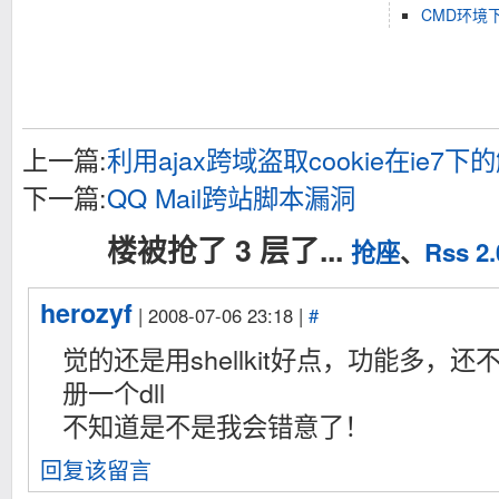
CMD环境
WshShell.RegWrite strBaseBrch & "Allfilesystemobjec
On Error Goto 0

MsgBox strMsg, vbokonly,"Installed"

End Sub

Sub RunUninstall

'Remove the registry values added by this script.

On Error Resume Next

上一篇:
利用ajax跨域盗取cookie在ie7
WshShell.RegDelete strBaseBrch & "Allfilesystemobje
WshShell.RegDelete strBaseBrch & "Allfilesystemobje
下一篇:
QQ Mail跨站脚本漏洞
On Error Goto 0

MsgBox strMsg, vbokonly,"Uninstalled"

楼被抢了 3 层了...
End Sub

抢座
、
Rss 2.
'""""""""""""""""""""""""""""""""""""""""""""""""""
'This script was brought to you by "The Winhelponlin
'Visit us at http://www.winhelponline.com/blog

herozyf
| 2008-07-06 23:18 |
#
觉的还是用shellkit好点，功能多，
册一个dll
不知道是不是我会错意了！
回复该留言