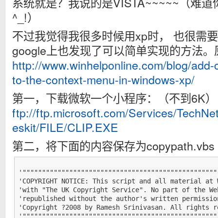
系统就是？我说的是VISTA~~~~~（难
^_!）
不过我觉得我很多时候用xp时， 也很需
google上也发现了可以简单实现的方法
http://www.winhelponline.com/blog/add-
to-the-context-menu-in-windows-xp/
第一，下载微软一个小程序：（不到6K）
ftp://ftp.microsoft.com/Services/TechN
eskit/FILE/CLIP.EXE
第二，将下面的内容保存为copypath.vbs
'""""""""""""""""""""""""""""""""""""""""""""""""""
'COPYRIGHT NOTICE: This script and all material at 
'with "The UK Copyright Service". No part of the We
'republished without the author's written permission
'Copyright ?2008 by Ramesh Srinivasan. All rights re
'""""""""""""""""""""""""""""""""""""""""""""""""""