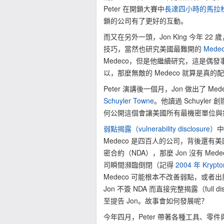
Peter 在開鎖大賽中
長達四小時的馬拉
鎖的公司有了更好的互動。
而又在另外一頭，Jon King 今年
技巧，當然也研究美國最難開的
Mede
Medeco，但是他繼續研究，這是偶
以，那麼無敵的 Medeco 就算是真的
Peter 演講後一個月，Jon 做出了 Me
Schuyler Towne
。他讀過 Schuyler 
何公開這個會讓美國所有最機密單位與銀行瞬
弱點揭露（vulnerability disclosure）
Medeco 是四百人的公司，背後還有美國政
密合約（NDA），那麼 Jon 沒有 M
司瞬間瀕臨倒閉（記得
2004 年 Kryp
Medeco 可能根本不改善弱點，或
Jon 不簽 NDA 而直接完整揭露（full
至提告 Jon。故事會如何發展呢？
今年四月，Peter 帶著各種工具、零件