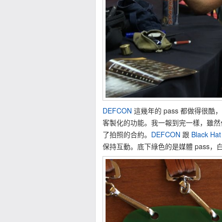
DEFCON
這幾年的 pass 都做得很酷，
客製化的功能。我一報到完一樣，雖然付費
了拍照的合約。
DEFCON
跟
Black Hat
保持互動。底下綠色的是媒體 pass，白