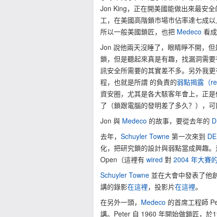
Jon King，正在開美國能做出來最安
工，在美國高階鎖市場市佔率達七成以
所以一般美國鎖匠，也把
Medeco
看成
Jon 說他兩天沒睡了，眼睛睜不開
鎖，但是聽起來真是有趣，找漏洞需要
訊安全所需要的其實差不多。另外我更
程，也就是所謂 的負責的
弱點揭露（respo
資安圈，尤其是各大駭客年會上，正是
了（鎖跟電腦的發明差了多久？），可
Jon 與
Medeco
的故事，要從去年的
D
去年，
Schuyler Towne
第一次來到
DE
化，把研究鎖的設計與弱點當成興趣。
Open（這裡有
wired
對
2004 年大賽
Schuyler Towne
並在大會中發表了他
講的錄影
在這裡
，投影片
在這裡
。
在另外一頭，
Medeco
的首席工程師 Pet
講。Peter 自 1960 年開始做鎖匠，