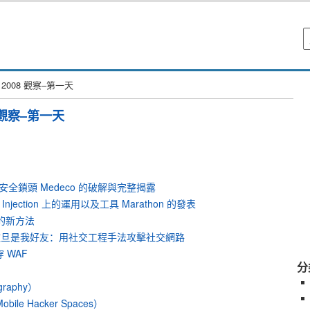
 2008 觀察–第一天
 觀察–第一天
: 美國最安全鎖頭 Medeco 的破解與完整揭露
QL Injection 上的運用以及工具 Marathon 的發表
變形的新方法
 Moyer：撒旦是我好友：用社交工程手法攻擊社交網路
打穿 WAF
分
raphy）
ile Hacker Spaces）