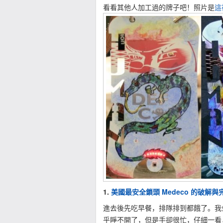
看看其他人加工過的牌子吧！照片是
這
1.
美國最安全鎖頭 Medeco 的破解與
進去後先吃早餐，排隊排到都餓了。我
乎睜不開了，但是手卻很忙，仔細一看