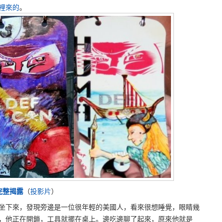
裡來的
。
完整揭露
（
投影片
）
坐下來，發現旁邊是一位很年輕的美國人，看來很想睡覺，眼睛幾
，他正在開鎖，工具就擺在桌上。邊吃邊聊了起來，原來他就是