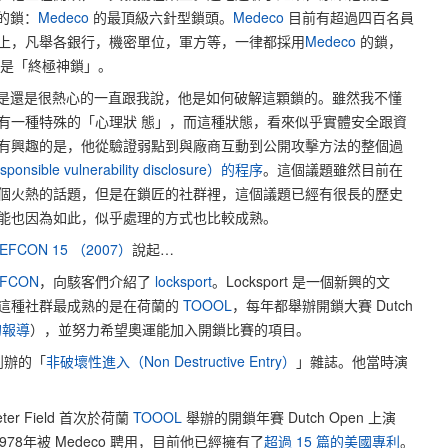
全的鎖：
Medeco
的最頂級六針型鎖頭。
Medeco
目前有超過四百名員
上，凡舉各銀行，機密單位，軍方等，一律都採用
Medeco
的鎖，
是「終極神鎖」。
，但是還是很熱心的一直跟我說，他是如何破解這顆鎖的。雖然我不懂
有一種特殊的「心理狀 態」，而這種狀態，看來似乎實體安全跟資
有興趣的是，他從驗證弱點到與廠商互動到公開攻擊方法的整個過
nsible vulnerability disclosure）的程序
。這個議題雖然目前在
個火熱的話題，但是在鎖匠的社群裡，這個議題已經有很長的歷史
能也因為如此，似乎處理的方式也比較成熟。
EFCON 15 （2007）
說起…
FCON
，向駭客們介紹了
locksport
。Locksport 是一個新興的文
這種社群最成熟的是在荷蘭的
TOOOL
，每年都舉辦開鎖大賽 Dutch
的報導
），並努力希望奧運能加入開鎖比賽的項目。
創辦的「
非破壞性進入（Non Destructive Entry）
」雜誌。他當時演
er Field 首次於荷蘭
TOOOL
舉辦的開鎖年賽 Dutch Open 上演
於1978年被 Medeco 聘用，目前他已經擁有了
超過 15 篇的美國專利
。