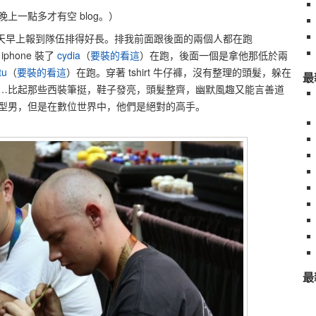
上一點多才有空 blog。）
天早上報到隊伍排得好長。排我前面跟後面的兩個人都在跑
phone 裝了
cydia
（
要裝的看這
）在跑，後面一個是拿他那低於兩
tu
（
要裝的看這
）在跑。穿著 tshirt 牛仔褲，沒有整理的頭髮，躲在
最
…比起那些西裝筆挺，鞋子發亮，頭髮整齊，幽默風趣又能言善道
型男，但是在數位世界中，他們是絕對的高手。
最