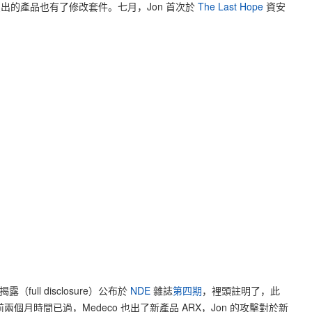
賣出的產品也有了修改套件。七月，Jon 首次於
The Last Hope
資安
（full disclosure）公布於
NDE
雜誌
第四期
，裡頭註明了，此
兩個月時間已過，Medeco 也出了新產品 ARX，Jon 的攻擊對於新