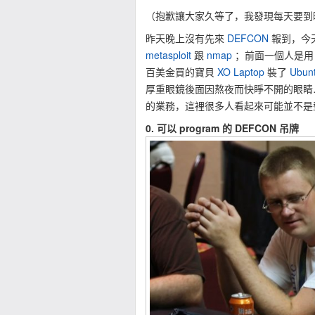
（抱歉讓大家久等了，我發現每天要到晚
昨天晚上沒有先來
DEFCON
報到，今
metasploit
跟
nmap
；前面一個人是用 i
百美金買的寶貝
XO Laptop
裝了
Ubun
厚重眼鏡後面因熬夜而快睜不開的眼睛
的業務，這裡很多人看起來可能並不是
0. 可以 program 的 DEFCON 吊牌