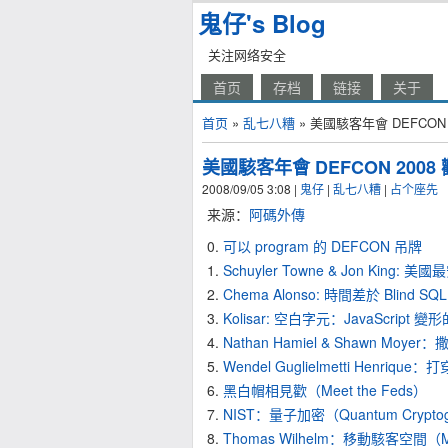
鬼仔's Blog
关注网络安全
首页
存档
链接
关于
首页
»
乱七八糟
» 美國駭客年會 DEFCON
美國駭客年會 DEFCON 2008
2008/09/05 3:08
|
鬼仔
|
乱七八糟
|
占个座先
来源：
阿碼外傳
0.
可以 program 的 DEFCON 吊牌
1.
Schuyler Towne & Jon King
2.
Chema Alonso: 時間差於 Blind S
3.
Kolisar: 空白字元：JavaScript 
4.
Nathan Hamiel & Shawn
5.
Wendel Guglielmetti Henrique：
6.
黑白帽相見歡（Meet the Feds）
7.
NIST：量子加密（Quantum Cryptog
8.
Thomas Wilhelm：移動駭客空間（Mob