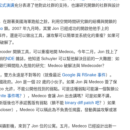
松式演講
充分表達了他對此社群的支持，也讓研究開鎖的社群與設計
 22 歲，在跟著美國海軍跑船之餘，利用空閒時間研究鎖的結構與開鎖的
co
鎖。2007 年九月時，其實 Jon 已經成功的開啟他他手上的
發事件，還是可以做出工具，讓攻擊可以簡單並系統化的重複？如果可
配破解了。
decoder 開鎖工具，可以重複地開 Medeco。今年二月，Jon 找上了
創辦的
NDE
雜誌，他知道 Schuyler 可以幫他解決目前的一大難題：如
間陷入危險的研究：Medeco 破解法與 Medecoder？
中，雙方永遠是不對等的（就像最近
Google 與 RSnake 事件
）。
府。Jon 是一個 22 歲的小伙子。如果 Jon 與 Medeco 簽了保
edeco 允許，不能公開他找到的弱點。可是這種弱點可能讓一個製鎖公
tonite 事件嗎？
），Medeco 會讓 Jon 出去講嗎？可是如果不講，
者出新版後也不承認舊版有弱點（鎖不能
binary diff patch 吧
？）如果
 discloser），Medeco 可以稱此為不負責任揭露，發動輿論攻擊或甚
與攝影機，來到了 Jon 住的公寓。五月，Medeco 已經設計出新一