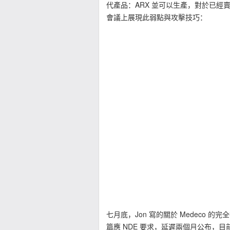
代產品：ARX 並可以生產，對於已經
會議上展現此弱點與攻擊技巧：
七月底，Jon 寫的關於 Medeco 的完全揭露
篇應 NDE 要求，延遲兩個月公布，目前