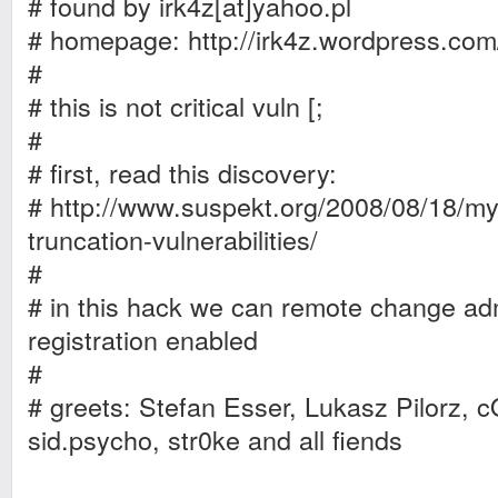
# found by irk4z[at]yahoo.pl
# homepage: http://irk4z.wordpress.com
#
# this is not critical vuln [;
#
# first, read this discovery:
# http://www.suspekt.org/2008/08/18/my
truncation-vulnerabilities/
#
# in this hack we can remote change ad
registration enabled
#
# greets: Stefan Esser, Lukasz Pilorz, 
sid.psycho, str0ke and all fiends