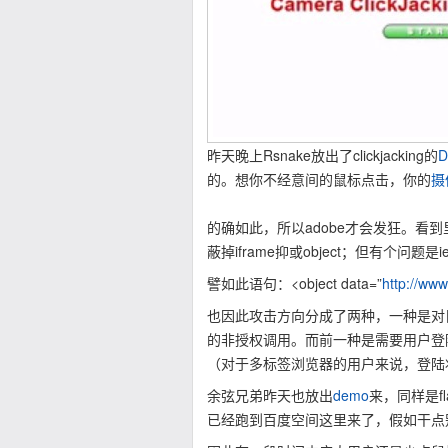
昨天晚上Rsnake放出了clickjacking的
D
的。想你不经意间的鼠标点击，你的
摄
的确如此，所以adobe才会发狂。看到里面
蔽掉iframe抑或object；但有个问题是
譬如此语句：<object data=”
http://ww
也因此攻击方向分成了两种，一种是对目
的非授权调用。而前一种是需要用户登
（对于多标签浏览器的用户来说，登陆
余弦兄弟昨天也放出
demo
来，同样是f
已经跑到百度空间这里来了，假如干点