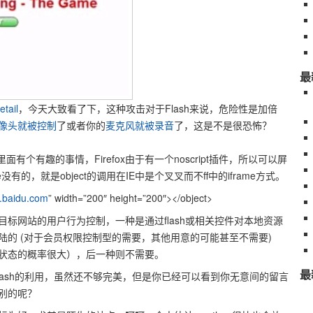
最
etail
，今天大致看了下，这种攻击对于Flash来说，危险性是加倍
像头就被控制
了或者你的
麦克风就被录音
了，这是不是很恐怖？
有个有趣的事情，Firefox由于有一个noscript插件，所以可以屏
ie没有的，就是object的调用在IE中是个叉叉而不ff中的iframe方式。
w.baidu.com
” width=”200″ height=”200″></object>
标网站的用户行为控制，一种是通过flash或相关控件对本地资源
陆的 (对于会员权限控制型的需要，其他用意的可能甚至不需要)
状态的概率很大），后一种则不需要。
最
lash的利用，虽然还不够完美，但是你已经可以看到你无意间的留言
别的呢？