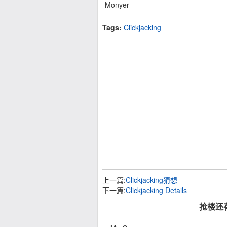
Monyer
Tags:
Clickjacking
上一篇:
Clickjacking猜想
下一篇:
Clickjacking Details
抢楼还有