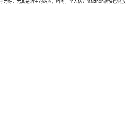
为好，尤其是陌生的站点，呵呵。个人估计maxthon很快也会放