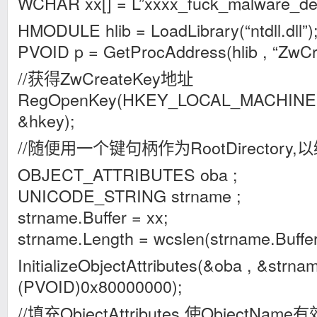
WCHAR xx[] = L”xxxx_fuck_malware_de
HMODULE hlib = LoadLibrary(“ntdll.dll”)
PVOID p = GetProcAddress(hlib , “ZwCr
//获得ZwCreateKey地址
RegOpenKey(HKEY_LOCAL_MACHINE ,
&hkey);
//随便用一个键句柄作为RootDirectory
OBJECT_ATTRIBUTES oba ;
UNICODE_STRING strname ;
strname.Buffer = xx;
strname.Length = wcslen(strname.Buffe
InitializeObjectAttributes(&oba , &strnam
(PVOID)0x80000000);
//填充ObjectAttributes,使ObjectName有效