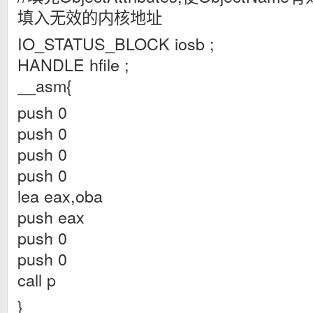
填入无效的内核地址
IO_STATUS_BLOCK iosb ;
HANDLE hfile ;
__asm{
push 0
push 0
push 0
push 0
lea eax,oba
push eax
push 0
push 0
call p
}