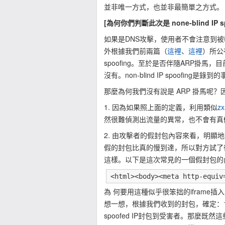
並非唯一方式，也並非最簡單之方式。
[為何你們判斷此次是 none-blind I
如果是DNS攻擊，使用者不會注意到
外根據我們前兩篇（
這裡
、
這裡
）所公
spoofing。至於是否伴隨ARP掛
沒有。non-blind IP spoofing
那麼為何我們沒有說是 ARP 掛馬呢
1. 因為如果照上面的定義，利用類似
zx
然很難偵測出流量的異常，也不會有真
2. 由攻擊者的假封包內容來看，明
假的封包比真的慢到達，所以對方試了
這樣。以下是這次常見的一個假封包的
<html><body><meta http-equiv
為 何要用這種似乎很笨拙的iframe
想一想，根據我們收到的封包，確定：1.攻
spoofed IP封包到受害者。那麼