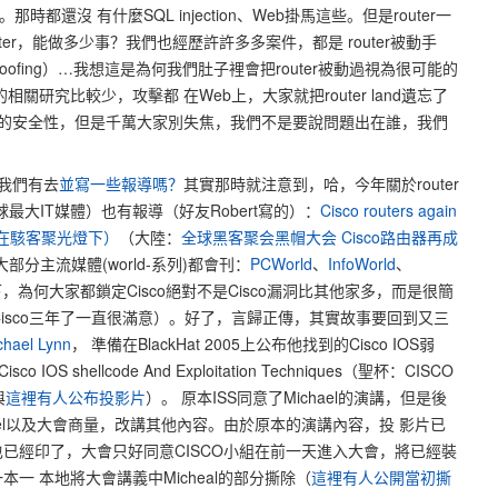
之一。那時都還沒 有什麼SQL injection、Web掛馬這些。但是router一
er，能做多少事？我們也經歷許許多多案件，都是 router被動手
spoofing）…我想這是為何我們肚子裡會把router被動過視為很可能的
相關研究比較少，攻擊都 在Web上，大家就把router land遺忘了
的安全性，但是千萬大家別失焦，我們不是要說問題出在誰，我們
時我們有去
並寫一些報導嗎？
其實那時就注意到，哈，今年關於router
最大IT媒體）也有報導（好友Robert寫的）：
Cisco routers again
路由器又在駭客聚光燈下）
（大陸：
全球黑客聚会黑帽大会 Cisco路由器再成
部分主流媒體(world-系列)都會刊：
PCWorld
、
InfoWorld
、
下，為何大家都鎖定Cisco絕對不是Cisco漏洞比其他家多，而是很簡
isco三年了一直很滿意）。好了，言歸正傳，其實故事要回到又三
chael Lynn
， 準備在BlackHat 2005上公布他找到的Cisco IOS弱
o IOS shellcode And Exploitation Techniques（聖杯：CISCO
與
這裡有人公布投影片
）。 原本ISS同意了Michael的演講，但是後
chael以及大會商量，改講其他內容。由於原本的演講內容，投 影片已
已經印了，大會只好同意CISCO小組在前一天進入大會，將已經裝
一 本地將大會講義中Micheal的部分撕除（
這裡有人公開當初撕