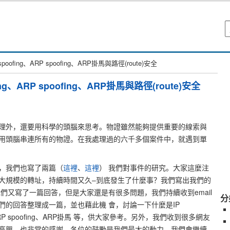
ofing、ARP spoofing、ARP掛馬與路徑(route)安全
g、ARP spoofing、ARP掛馬與路徑(route)安全
理外，還要用科學的頭腦來思考。物證雖然能夠提供重要的線索與
用頭腦串連所有的物證。在我處理過的六千多個案件中，就遇到單
，我們也寫了兩篇（
這裡
、
這裡
） 我們對事件的研究。大家這麼注
大規模的轉址，持續時間又久–到底發生了什麼事？我們寫出我們的
們又寫了一篇回答，但是大家還是有很多問題，我們持續收到email
分
們的回答整理成一篇，並也藉此機 會，討論一下什麼是IP
oofing、ARP spoofing、ARP掛馬 等，供大家參考。另外，我們收到很多網友
高興，也非常的感謝，各位的鼓勵是我們最大的動力，我們會繼續