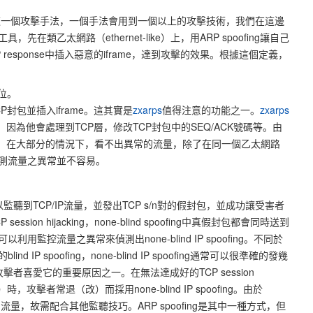
為這一個攻擊手法，一個手法會用到一個以上的攻擊技術，我們在這邊
具，先在類乙太網路（ethernet-like）上，用ARP spoofing讓自己
response中插入惡意的iframe，達到攻擊的效果。根據這個定義，
地位。
P封包並插入iframe。這其實是
zxarps
值得注意的功能之一。
zxarps
得蠻完整的，因為他會處理到TCP層，修改TCP封包中的SEQ/ACK號碼等。由
ng實做很完整，在大部分的情況下，看不出異常的流量，除了在同一個乙太網路
）下，偵測流量之異常並不容易。
監聽到TCP/IP流量，並發出TCP s/n對的假封包，並成功讓受害者
on hijacking，none-blind spoofing中真假封包都會同時送到
監控流量之異常來偵測出none-blind IP spoofing。不同於
P spoofing，none-blind IP spoofing通常可以很準確的發幾
者喜愛它的重要原因之一。在無法達成好的TCP session
時，攻擊者常退（改）而採用none-blind IP spoofing。由於
要能夠監聽到流量，故需配合其他監聽技巧。ARP spoofing是其中一種方式，但