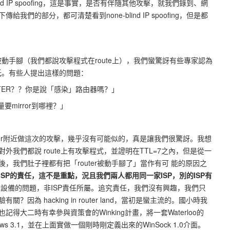
nd IP spoofing，這是事實，是否有伴隨其他攻擊，就我們錄到、網
們的部分，都可清楚看到none-blind IP spoofing，但是都
r”被動手腳（我們都說攻擊程式在route上），我們蠻驚訝有些專家認為
率很低。有些人提出這樣的問題：
UTER？？你是說「感染」路由器嗎？」
要mirror到哪裡？」
uter附近做這次的攻擊，幾乎沒有可能似的，真是讓我們很驚訝。我想
我們都說 route上有攻擊程式，並證明在TTL=7之內，但是從一
，我們肚子裡都有把「router被動手腳了」當作有可 能的原因之
SP的責任，這不是重點，況且我們兩人都用同一家ISP，別的ISP有
些設備的問題，非ISP責任所屬。追究責任，我們沒有興趣，我們只
為 hacking in router land，當初是蠻主流的。國小時我
，也記得大二時有幸參與資策會的Winking計畫，將一套Waterloo的
ndows 3.1，並在上面實做一個剛時剛定義出來的WinSock 1.0介面。