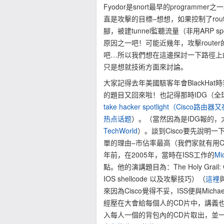
Fyodor是snort最早的programmer
直是攻擊的目標–想想，如果控制了rout
腳，被建tunnel監聽流量（非用ARP 
原因之一吧！可能近幾年，攻擊router的
吧…所以我們想在這邊探討一下路徑上
只是想就技術方面來討論。
大家記得去年美國駭客年會BlackHat
的題目又回來啦！也記得那時IDG（全球
take hacker spotlight（Cisco
热点话题
）。（當然因為是IDG報的，大
TechWorld
）。談到Cisco要先說明一
單的理由–市佔率最高（我們家就有用C
年前，在2005年，當時在ISS工作的
Mi
點。他的演講題目為：The Holy Grail: Cisc
IOS shellcode 以及攻擊技巧）（
這裡
來因為Cisco覺得不妥，ISS便與Mi
經壓在大會給每個人的CD片中，講義也
入每人一個的背包內的CD片取出，並一本