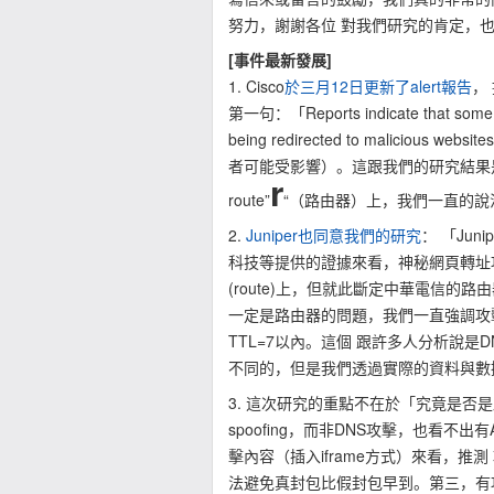
努力，謝謝各位 對我們研究的肯定，
[事件最新發展]
1. Cisco
於三月12日更新了alert報告
，
第一句：「Reports indicate that some TCP
being redirected to malic
者可能受影響）。這跟我們的研究結果是
r
route”
“（路由器）上，我們一直的說
2.
Juniper也同意我們的研究
： 「Ju
科技等提供的證據來看，神秘網頁轉址攻擊確實有
(route)上，但就此斷定中華電信的路
一定是路由器的問題，我們一直強調攻擊
TTL=7以內。這個 跟許多人分析說是DNS
不同的，但是我們透過實際的資料與數據證
3. 這次研究的重點不在於「究竟是否是路
spoofing，而非DNS攻擊，也看
擊內容（插入iframe方式）來看，
法避免真封包比假封包早到。第三，有攻擊