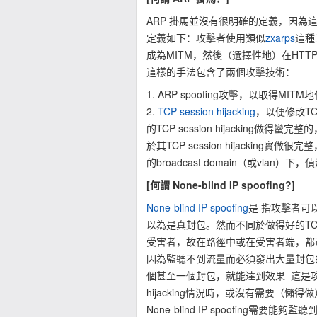
ARP 掛馬並沒有很明確的定義，因
定義如下：攻擊者使用類似
zxarps
這種工
成為MITM，然後（選擇性地）在HTTP 
這樣的手法包含了兩個攻擊技術：
1. ARP spoofing攻擊，以取得MITM
2.
TCP session hijacking
，以便修改TC
的TCP session hijacking做
於其TCP session hijacki
的broadcast domain（或vlan
[何謂 None-blind IP spoofing?]
None-blind IP spoofing
是 指攻擊者可以
以為是真封包。然而不同於做得好的TCP sessi
受害者，故在路徑中或在受害者端，都可以利用
因為監聽不到流量而必須發出大量封包的blind I
個甚至一個封包，就能達到效果–這是攻擊
hijacking情況時，或沒有需要（懶得做）
None-blind IP spoofing需