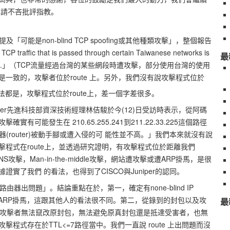
也請不吝批評指教。
 提及「可能是non-blind TCP spoofing或其他種類攻擊」，整個報告
 traffic that is passed through certain Taiwanese networks is
最
ious websites.」（TCP流量經過台灣的某些網段時遭攻擊，部分使用台灣的使用
一致的，攻擊者位於route 上。另外，我們沒有說攻擊程式位於
法都是，攻擊程式位於route上，差一個字差很多。
niper先進科技部資深技術經理林佶駿於今(12)日受訪時表示，從阿碼
可能發生在 210.65.255.241到211.22.33.225這個路徑
由器(router)被動手腳或遭入侵的可 能性並不高。」我們本來就沒有說
程式在route上，並透過研究證明，有攻擊程式位於距離我們
攻擊，Man-in-the-middle攻擊，網站遭攻擊或遭ARP掛馬，是很
實了我們 的看法，也得到了CISCO與Juniper的認同。
由器出問題」。結論重點在於，第一，確定有none-blind IP
不出有ARP掛馬，這跟其他人的看法很不同。第二，從錄到的封包以及攻
最
推測 攻擊者無法竄改原封包，無法避免原真封包還是抵達受害者，也無
程式存在於TTL<=7路徑當中。我們一直說 route 上出問題而沒