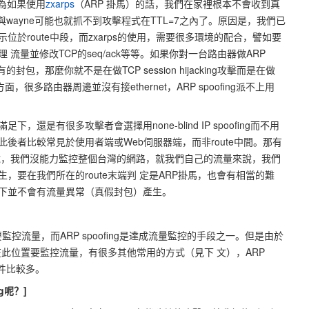
）？因為如果使用
zxarps
（ARP 掛馬）的話，我們在家裡根本不會收到真
r與wayne可能也就抓不到攻擊程式在TTL=7之內了。原因是，我們已
位於route中段，而zxarps的使用，需要很多環境的配合，譬如要
流量並修改TCP的seq/ack等等。如果你對一台路由器做ARP
的封包，那麼你就不是在做TCP session hijacking攻擊而是在做
很多路由器周邊並沒有接ethernet，ARP spoofing派不上用
還是有很多攻擊者會選擇用none-blind IP spoofing而不用
此後者比較常見於使用者端或Web伺服器端，而非route中間。那有
能說，我們沒能力監控整個台灣的網路，就我們自己的流量來說，我們
，要在我們所在的route末端判 定是ARP掛馬，也會有相當的難
下並不會有流量異常（真假封包）產生。
ng，必須要監控流量，而ARP spoofing是達成流量監控的手段之一。但是由於
，在此位置要監控流量，有很多其他常用的方式（見下 文），ARP
條件比較多。
ng呢？]