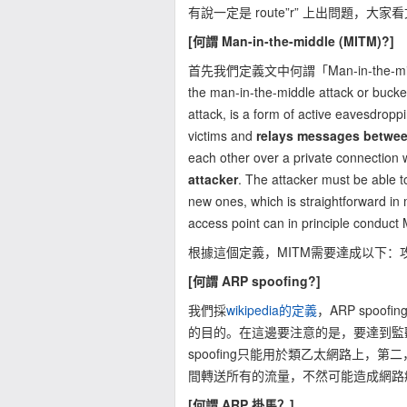
有說一定是 route”r” 上出問題，大
[何謂 Man-in-the-middle (MITM)?]
首先我們定義文中何謂「Man-in-the-m
the man-in-the-middle attack or buck
attack, is a form of active eavesdrop
victims and
relays messages betwe
each other over a private connection 
attacker
. The attacker must be able t
new ones, which is straightforward in
access point can in principle conduct
根據這個定義，MITM需要達成以下：
[何謂 ARP spoofing?]
我們採
wikipedia的定義
，ARP spo
的目的。在這邊要注意的是，要達到監聽
spoofing只能用於類乙太網路上，第
間轉送所有的流量，不然可能造成網路
[何謂 ARP 掛馬？]