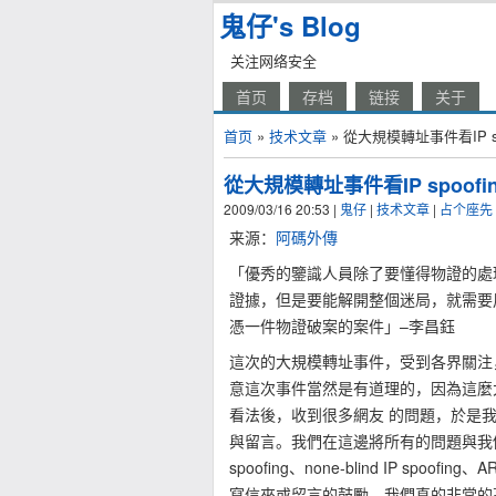
鬼仔's Blog
关注网络安全
首页
存档
链接
关于
首页
»
技术文章
» 從大規模轉址事件看IP spo
從大規模轉址事件看IP spoofin
2009/03/16 20:53
|
鬼仔
|
技术文章
|
占个座先
来源：
阿碼外傳
「優秀的鑒識人員除了要懂得物證的處
證據，但是要能解開整個迷局，就需要
憑一件物證破案的案件」–李昌鈺
這次的大規模轉址事件，受到各界關注
意這次事件當然是有道理的，因為這麼
看法後，收到很多網友 的問題，於是我
與留言。我們在這邊將所有的問題與我
spoofing、none-blind IP sp
寫信來或留言的鼓勵，我們真的非常的