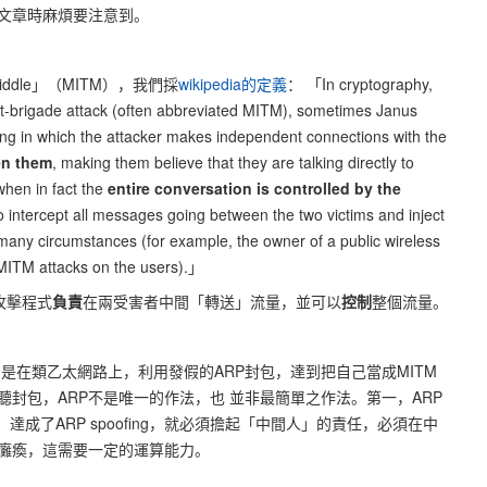
家看文章時麻煩要注意到。
iddle」（MITM），我們採
wikipedia的定義
： 「In cryptography,
et-brigade attack (often abbreviated MITM), sometimes Janus
ping in which the attacker makes independent connections with the
en them
, making them believe that they are talking directly to
when in fact the
entire conversation is controlled by the
o intercept all messages going between the two victims and inject
 many circumstances (for example, the owner of a public wireless
 MITM attacks on the users).」
攻擊程式
負責
在兩受害者中間「轉送」流量，並可以
控制
整個流量。
ofing是在類乙太網路上，利用發假的ARP封包，達到把自己當成MITM
封包，ARP不是唯一的作法，也 並非最簡單之作法。第一，ARP
二，達成了ARP spoofing，就必須擔起「中間人」的責任，必須在中
癱瘓，這需要一定的運算能力。