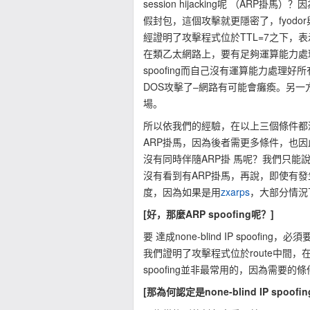
session hijacking呢 （ARP掛馬
假封包，這個攻擊就更隱密了，fyodo
經證明了攻擊程式位於TTL=7之下，表示
在類乙太網路上，要有足夠運算能力處理 
spoofing而自己沒有運算能力處理好所有
DOS攻擊了–網路有可能會癱瘓。另一方面，
場。
所以依我們的經驗，在以上三個條件都滿足下，
ARP掛馬，因為後者需更多條件，也因
沒有同時伴隨ARP掛 馬呢？我們只
沒有看到有ARP掛馬，再說，即使有發生
度，因為如果是用
zxarps
，大部分情況
[好，那麼ARP spoofing呢？]
要 達成none-blind IP spoofi
我們證明了攻擊程式位於route中間
spoofing並非最常用的，因為需要的
[那為何認定是none-blind IP spoofi