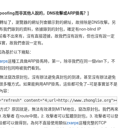
P spoofing而非其他人說的，DNS攻擊或ARP掛馬？]
被轉址了，瀏覽器的網址列會顯示對的網址，故排除是DNS攻擊。另
布我們錄到的資料，依據錄到的封包，確定有non-blind IP
馬，目前看不出來有，沒有直接證據，故我們沒有說有，但也沒有說一定
是錄到的事實，故我們會說一定有。
？因為基於以下幾點：
arps
這種工具做ARP掛馬時，第一，除非我們在同一個vlan下，不
假封包同時被我們看到。
顯地無法竄改原封包，沒有辦法避免真封包的到達，甚至沒有辦法避免
很多種方式。如果能夠用ARP掛馬，這些都可免了–可是事實並不是
內容：
="refresh" content="4;url=http://www.zhonglie.org"></bod
插入方式？原因就是，無法有效達到MITM地位，竄改原封包。我們再來
擊者 在route中間，2. 攻擊者可以監聽到封包，3. 攻擊者可以發
既然這些都可以做得到，為何不直接使用類似
zxarps
這種完整的TCP