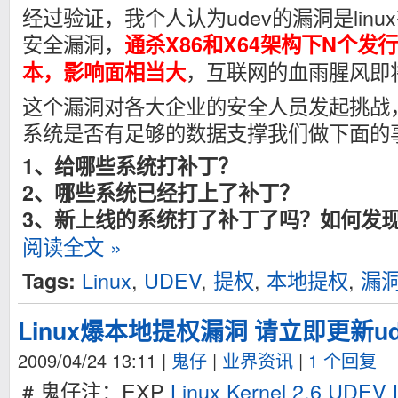
#include <sysexits.h>

经过验证，我个人认为udev的漏洞是lin
#include <wait.h>

#include <signal.h>

安全漏洞，
通杀X86和X64架构下N个发
#include <sys/socket.h>

，互联网的血雨腥风即
本
，影响面相当大
#include <linux/types.h>

#include <linux/netlink.h>

这个漏洞对各大企业的安全人员发起挑战
#ifndef NETLINK_KOBJECT_UEVENT

系统是否有足够的数据支撑我们做下面的
#define NETLINK_KOBJECT_UEVENT 15

#endif

1、给哪些系统打补丁？
#define SHORT_STRING 64

2、哪些系统已经打上了补丁？
#define MEDIUM_STRING 128

#define BIG_STRING 256

3、新上线的系统打了补丁了吗？如何发
#define LONG_STRING 1024

阅读全文 »
#define EXTRALONG_STRING 4096

#define TRUE 1

Linux
,
UDEV
,
提权
,
本地提权
,
漏
Tags:
#define FALSE 0

int socket_fd;

Linux爆本地提权漏洞 请立即更新u
struct sockaddr_nl address;

struct msghdr msg;

2009/04/24 13:11
struct iovec iovector;

|
鬼仔
|
业界资讯
|
1 个回复
int sz = 64*1024;

# 鬼仔注：EXP
Linux Kernel 2.6 UDEV L