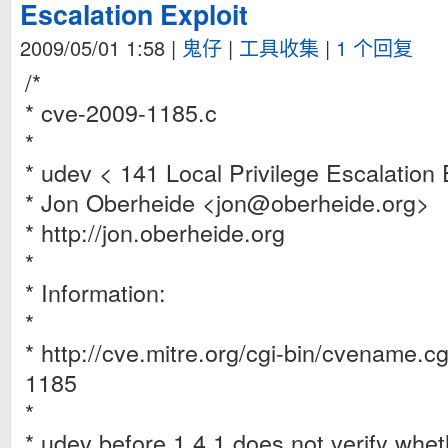
Escalation Exploit
2009/05/01 1:58
|
鬼仔
|
工具收集
|
1 个回复
/*
* cve-2009-1185.c
*
* udev < 141 Local Privilege Escalation 
* Jon Oberheide <
jon@oberheide.org
>
* http://jon.oberheide.org
*
* Information:
*
* http://cve.mitre.org/cgi-bin/cvename
1185
*
* udev before 1.4.1 does not verify wh