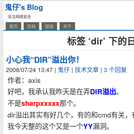
鬼仔's Blog
关注网络安全
首页
存档
链接
关于
标签 ‘dir’ 下的
小心我“DIR”溢出你！
2008/07/24 13:47
|
鬼仔
|
技术文章
|
3 个回复
作者：axis
好吧，我承认我昨天是在弄
。
DIR溢出
不是
那个。
sharpxxxxx
dir溢出其实有好几个，有的和cmd有关
我今天整的这个又是一个
漏洞。
YY