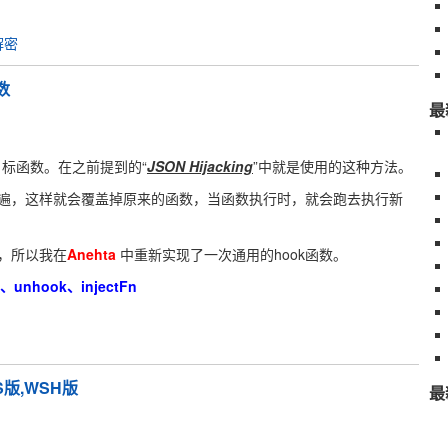
解密
函数
最
目标函数。在之前提到的“
JSON Hijacking
”中就是使用的这种方法。
遍，这样就会覆盖掉原来的函数，当函数执行时，就会跑去执行新
，所以我在
Anehta
中重新实现了一次通用的hook函数。
、unhook、injectFn
S版,WSH版
最