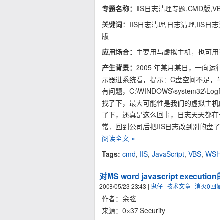
专题名称：
IIS日志清理专题,CMD版,VB
关键词：
IIS日志清理,日志清理,IIS日志
版
应用场合：
主要用与虚拟主机，也可用
产生背景：
2005 年某月某日，一
示器进系统看，提示：C盘空间不足，
有问题，C:\WINDOWS\system32
找了下，最大可能性是我们的虚拟主机
了下，还真是这么回事，日志天天都在
常，回到公司后把IIS日志改到别的盘
阅读全文 »
Tags:
cmd
,
IIS
,
JavaScript
,
VBS
,
WS
对MS word javascript execut
2008/05/23 23:43
|
鬼仔
|
技术文章
|
消灭0回
作者：余弦
来源：0×37 Security