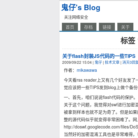
鬼仔's Blog
关注网络安全
首页
存档
链接
关于
标签 
关于flash封装JS代码的一些TIPS
2009/09/22 15:04
|
鬼仔
|
技术文章
|
消灭0回
作者：
mikawawa
今天看rss reader上又有几个好友
觉应该把一些TIPS发到blog上做个备
一、首先，咱们说说flash代码的保护。
关于这个问题，我觉得对swf进行加密
被拿到样本也就不足为奇了。但是如果
整的源代码似乎就变得非常困难了。网
http://doswf.googlecode.com/files/D
当然好的加密混淆工具也是非常难得，