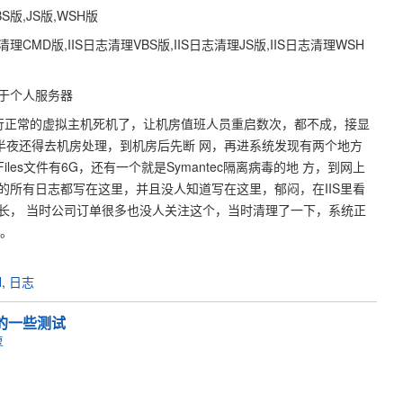
S版,JS版,WSH版
清理CMD版,IIS日志清理VBS版,IIS日志清理JS版,IIS日志清理WSH
于个人服务器
向运行正常的虚拟主机死机了，让机房值班人员重启数次，都不成，接显
半夜还得去机房处理，到机房后先断 网，再进系统发现有两个地方
\LogFiles文件有6G，还有一个就是Symantec隔离病毒的地 方，到网上
的所有日志都写在这里，并且没人知道写在这里，郁闷，在IIS里看
长， 当时公司订单很多也没人关注这个，当时清理了一下，系统正
了。
H
,
日志
ion的一些测试
复