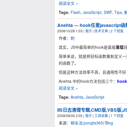
阅读全文 »
Tags:
Flash
,
JavaScript
,
SWF
,
Tips
,
Anehta — hook任意javascript
2008/10/28 1:03
|
鬼仔
|
技术文章
|
2 个回复
作者：
刺
其实，JS中最简单的hook是直接
重载
简单来说，就是把目标函数重新定义一
的函数了。
但是这种方法效率不高，且通用性不好
Anehta 中的hook方法包括三个：
hook
阅读全文 »
Tags:
Anehta
,
JavaScript
IIS日志清理专题,CMD版,VBS版,J
2008/08/06 2:05
|
鬼仔
|
工具收集
|
1 个回复
来源：
柳永法(yongfa365)’Blog