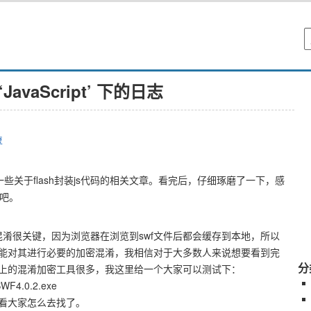
‘JavaScript’ 下的日志
复
发了一些关于flash封装js代码的相关文章。看完后，仔细琢磨了一下，感
份吧。
混淆很关键，因为浏览器在浏览到swf文件后都会缓存到本地，所以
能对其进行必要的加密混淆，我相信对于大多数人来说想要看到完
分
上的混淆加密工具很多，我这里给一个大家可以测试下：
oSWF4.0.2.exe
看大家怎么去找了。