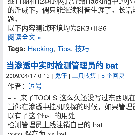
继11期和12期的两篇介绍Hacking中的
的淫威下，偶只能继续科普生涯了。长话
题。
以下内容测试环境均为2K3+IIS6
阅读全文 »
Hacking
,
Tips
,
技巧
Tags:
当渗透中实时检测管理员的 bat
2009/04/17 0:13
|
鬼仔
|
工具收集
|
5 个回复
作者：
逗号
– -! 来了TOOLS 这么久还没写过东西
当你在渗透中挂机嗅探的时候，如果管理
以有了这个bat 的用处
检测管理员上线注销自已的 bat
copy 保存为 xx.bat