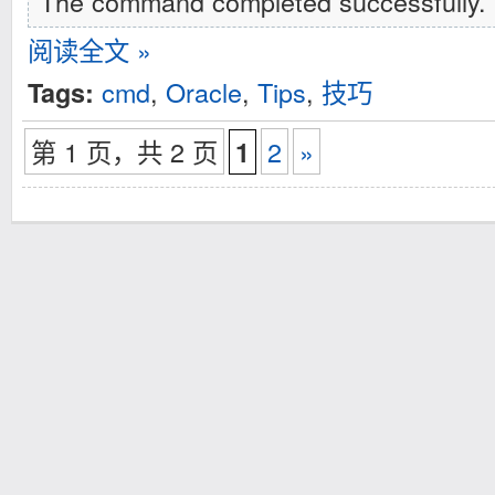
The command completed successfully.
阅读全文 »
cmd
,
Oracle
,
Tips
,
技巧
Tags:
第 1 页，共 2 页
2
»
1